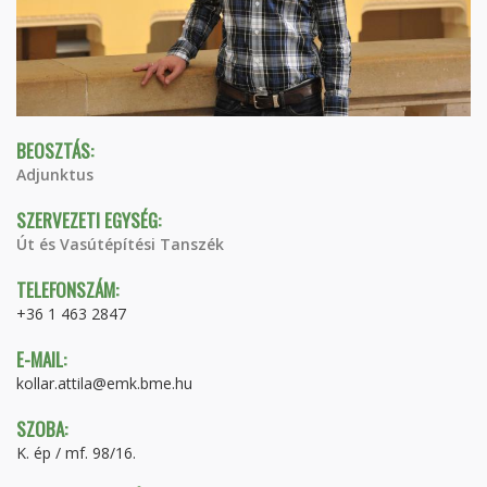
BEOSZTÁS:
Adjunktus
SZERVEZETI EGYSÉG:
Út és Vasútépítési Tanszék
TELEFONSZÁM:
+36 1 463 2847
E-MAIL:
kollar.attila@emk.bme.hu
SZOBA:
K. ép / mf. 98/16.