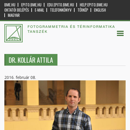
BME.HU
EPITO.BME.HU
EDU.EPITO.BME.HU
HELP.EPITO.BME.HU
OKTATÓI BELÉPÉS
E-MAIL
TELEFONKÖNYV
TÉRKÉP
ENGLISH
MAGYAR
FOTOGRAMMETRIA ÉS TÉRINFORMATIKA
TANSZÉK
DR. KOLLÁR ATTILA
2016. február 08.