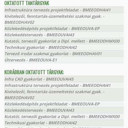
OKTATOTT TANTÁRGYAK
Infrastruktúra tervezés projektfeladat - BMEEODHAI41
Kivitelezői, fenntartás-üzemeltetési szakmai gyak. -
BMEEODHAV02
Közlekedésépítés projektfeladat - BMEEOUVA-EP
Közlekedéstervezés - BMEEOUVAI43
Kutatói, tervezői gyakorlat a Dipl. mellett - BMEEODHMX00
Technikusi gyakorlat - BMEEODHAI42
Tervező irodai szakmai gyakorlat - BMEEODHAV01
Úttervezés - BMEEOUVA-E1
KORÁBBAN OKTATOTT TÁRGYAK:
Infra CAD gyakorlat - BMEEOUVAI45
Infrastruktúra tervezés projektfeladat - BMEEODHAI41
Kivitelezői, fenntartás-üzemeltetési szakmai gyak. -
BMEEODHAV02
Közlekedésépítés projektfeladat - BMEEOUVA-EP
Közlekedéstervezés - BMEEOUVAI43
Kutatói, tervezői gyakorlat a Dipl. mellett - BMEEODHMX00
Technikusi gyakorlat - BMEEODHAI42