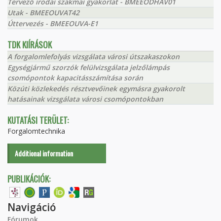
Tervező irodai szakmai gyakorlat - BMEEODHAV01
Utak - BMEEOUVAT42
Úttervezés - BMEEOUVA-E1
TDK KIÍRÁSOK
A forgalomlefolyás vizsgálata városi útszakaszokon
Egységjármű szorzók felülvizsgálata jelzőlámpás
csomópontok kapacitásszámítása során
Közúti közlekedés résztvevőinek egymásra gyakorolt
hatásainak vizsgálata városi csomópontokban
KUTATÁSI TERÜLET:
Forgalomtechnika
Additional information
PUBLIKÁCIÓK:
Navigáció
Fórumok