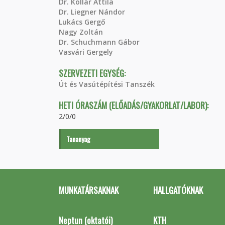
Dr. Kollár Attila
Dr. Liegner Nándor
Lukács Gergő
Nagy Zoltán
Dr. Schuchmann Gábor
Vasvári Gergely
SZERVEZETI EGYSÉG:
Út és Vasútépítési Tanszék
HETI ÓRASZÁM (ELŐADÁS/GYAKORLAT/LABOR):
2/0/0
Tananyag
MUNKATÁRSAKNAK
HALLGATÓKNAK
Neptun (oktatói)
KTH