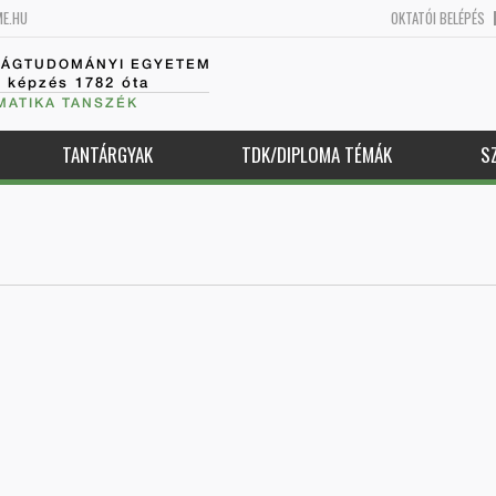
ME.HU
OKTATÓI BELÉPÉS
SÁGTUDOMÁNYI EGYETEM
k képzés 1782 óta
MATIKA TANSZÉK
TANTÁRGYAK
TDK/DIPLOMA TÉMÁK
S