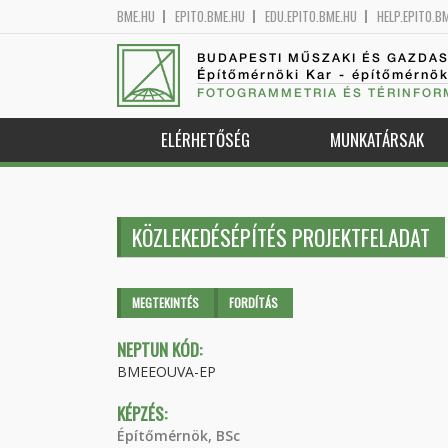
BME.HU
EPITO.BME.HU
EDU.EPITO.BME.HU
HELP.EPITO.B
BUDAPESTI MŰSZAKI ÉS GAZDA
Építőmérnöki Kar - építőmérnö
FOTOGRAMMETRIA ÉS TÉRINFOR
ELÉRHETŐSÉG
MUNKATÁRSAK
KÖZLEKEDÉSÉPÍTÉS PROJEKTFELADAT
Elsődleges fülek
MEGTEKINTÉS
(AKTÍV
FORDÍTÁS
FÜL)
NEPTUN KÓD:
BMEEOUVA-EP
KÉPZÉS:
Építőmérnök, BSc