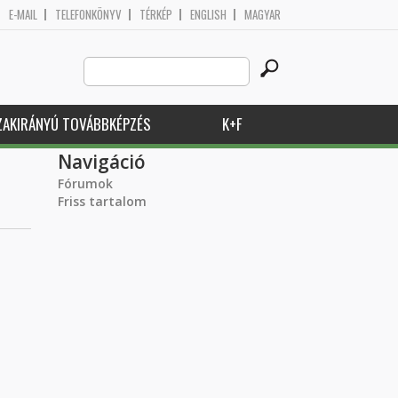
E-MAIL
TELEFONKÖNYV
TÉRKÉP
ENGLISH
MAGYAR
Search
Keresés űrlap
this
site
ZAKIRÁNYÚ TOVÁBBKÉPZÉS
K+F
Navigáció
Fórumok
Friss tartalom