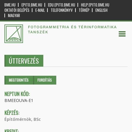
BME.HU
EPITO.BME.HU
EDU.EPITO.BME.HU
HELP.EPITO.BME.HU
OKTATÓI BELÉPÉS
E-MAIL
TELEFONKÖNYV
TÉRKÉP
ENGLISH
MAGYAR
FOTOGRAMMETRIA ÉS TÉRINFORMATIKA
TANSZÉK
ÚTTERVEZÉS
Elsődleges fülek
MEGTEKINTÉS
(AKTÍV
FORDÍTÁS
FÜL)
NEPTUN KÓD:
BMEEOUVA-E1
KÉPZÉS:
Építőmérnök, BSc
KREDIT: