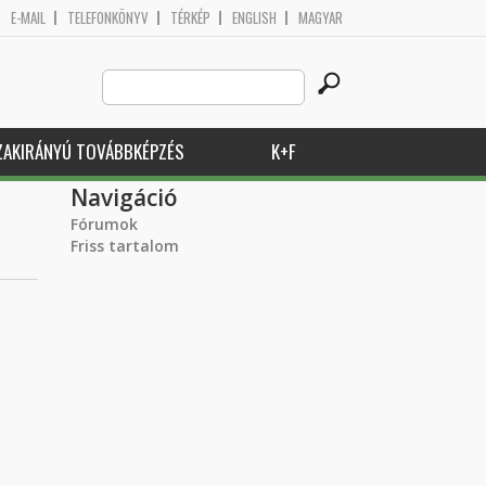
E-MAIL
TELEFONKÖNYV
TÉRKÉP
ENGLISH
MAGYAR
Search
Keresés űrlap
this
site
ZAKIRÁNYÚ TOVÁBBKÉPZÉS
K+F
Navigáció
Fórumok
Friss tartalom