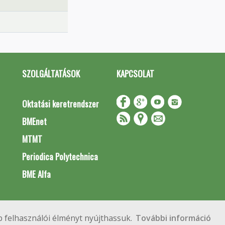
SZOLGÁLTATÁSOK
KAPCSOLAT
Oktatási keretrendszer
BMEnet
MTMT
Periodica Polytechnica
BME Alfa
Impresszum
Copyright © 2020 BME Építőmérnöki Kar
 felhasználói élményt nyújthassuk.
További információ