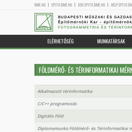
BME.HU
EPITO.BME.HU
EDU.EPITO.BME.HU
HELP.EPITO.B
BUDAPESTI MŰSZAKI ÉS GAZDA
Építőmérnöki Kar - építőmérnö
FOTOGRAMMETRIA ÉS TÉRINFOR
ELÉRHETŐSÉG
MUNKATÁRSAK
FÖLDMÉRŐ- ÉS TÉRINFORMATIKAI MÉR
Alkalmazott térinformatika
C/C++ programozás
Digitális Föld
Diplomamunka Földmérő- és Térinformatikai 