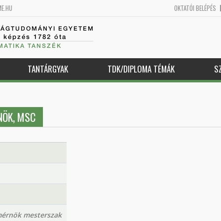
ME.HU
OKTATÓI BELÉPÉS
SÁGTUDOMÁNYI EGYETEM
k képzés 1782 óta
MATIKA TANSZÉK
TANTÁRGYAK
TDK/DIPLOMA TÉMÁK
S
NÖK, MSC
mérnök mesterszak