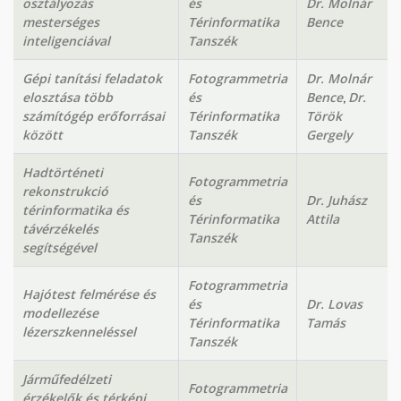
osztályozás
és
Dr. Molnár
mesterséges
Térinformatika
Bence
inteligenciával
Tanszék
Gépi tanítási feladatok
Fotogrammetria
Dr. Molnár
,
elosztása több
és
Bence
Dr.
számítógép erőforrásai
Térinformatika
Török
között
Tanszék
Gergely
Hadtörténeti
Fotogrammetria
rekonstrukció
és
Dr. Juhász
térinformatika és
Térinformatika
Attila
távérzékelés
Tanszék
segítségével
Fotogrammetria
Hajótest felmérése és
és
Dr. Lovas
modellezése
Térinformatika
Tamás
lézerszkenneléssel
Tanszék
Járműfedélzeti
Fotogrammetria
érzékelők és térképi