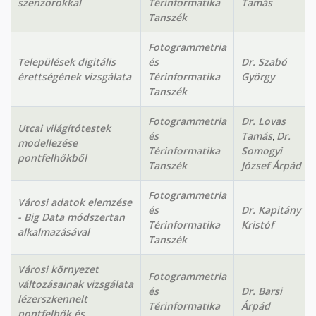
szenzorokkal
Térinformatika
Tamás
Tanszék
Fotogrammetria
Települések digitális
és
Dr. Szabó
érettségének vizsgálata
Térinformatika
György
Tanszék
Fotogrammetria
Dr. Lovas
Utcai világítótestek
,
és
Tamás
Dr.
modellezése
Térinformatika
Somogyi
pontfelhőkből
Tanszék
József Árpád
Fotogrammetria
Városi adatok elemzése
és
Dr. Kapitány
- Big Data módszertan
Térinformatika
Kristóf
alkalmazásával
Tanszék
Városi környezet
Fotogrammetria
változásainak vizsgálata
és
Dr. Barsi
lézerszkennelt
Térinformatika
Árpád
pontfelhők és