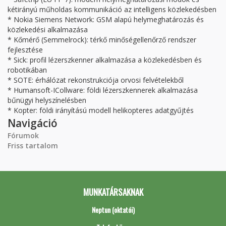
kétirányú műholdas kommunikáció az intelligens közlekedésben
* Nokia Siemens Network: GSM alapú helymeghatározás és
közlekedési alkalmazása
* Kőmérő (Semmelrock): térkő minőségellenőrző rendszer
fejlesztése
* Sick: profil lézerszkenner alkalmazása a közlekedésben és
robotikában
* SOTE: érhálózat rekonstrukciója orvosi felvételekből
* Humansoft-ICollware: földi lézerszkennerek alkalmazása
bűnügyi helyszínelésben
* Kopter: földi irányítású modell helikopteres adatgyűjtés
Navigáció
Fórumok
Friss tartalom
MUNKATÁRSAKNAK
Neptun (oktatói)