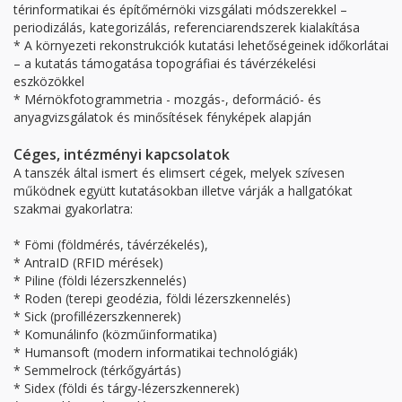
térinformatikai és építőmérnöki vizsgálati módszerekkel –
periodizálás, kategorizálás, referenciarendszerek kialakítása
* A környezeti rekonstrukciók kutatási lehetőségeinek időkorlátai
– a kutatás támogatása topográfiai és távérzékelési
eszközökkel
* Mérnökfotogrammetria - mozgás-, deformáció- és
anyagvizsgálatok és minősítések fényképek alapján
Céges, intézményi kapcsolatok
A tanszék által ismert és elimsert cégek, melyek szívesen
működnek együtt kutatásokban illetve várják a hallgatókat
szakmai gyakorlatra:
* Fömi (földmérés, távérzékelés),
* AntraID (RFID mérések)
* Piline (földi lézerszkennelés)
* Roden (terepi geodézia, földi lézerszkennelés)
* Sick (profillézerszkennerek)
* Komunálinfo (közműinformatika)
* Humansoft (modern informatikai technológiák)
* Semmelrock (térkőgyártás)
* Sidex (földi és tárgy-lézerszkennerek)