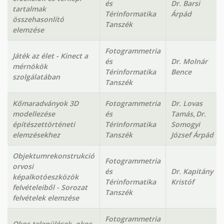
és
Dr. Barsi
tartalmak
Térinformatika
Árpád
összehasonlító
Tanszék
elemzése
Fotogrammetria
Játék az élet - Kinect a
és
Dr. Molnár
mérnökök
Térinformatika
Bence
szolgálatában
Tanszék
Kőmaradványok 3D
Fotogrammetria
Dr. Lovas
,
modellezése
és
Tamás
Dr.
építészettörténeti
Térinformatika
Somogyi
elemzésekhez
Tanszék
József Árpád
Objektumrekonstrukció
Fotogrammetria
orvosi
és
Dr. Kapitány
képalkotóeszközök
Térinformatika
Kristóf
felvételeiből - Sorozat
Tanszék
felvételek elemzése
Fotogrammetria
Okos települések, okos