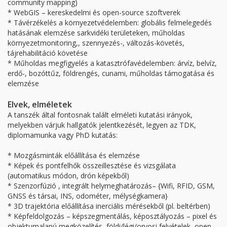
community mapping)
* WebGIS – kereskedelmi és open-source szoftverek
* Távérzékelés a környezetvédelemben: globális felmelegedés
hatásának elemzése sarkvidéki területeken, műholdas
környezetmonitoring,, szennyezés-, változás-követés,
tájrehabilitáció követése
* Műholdas megfigyelés a katasztrófavédelemben: árvíz, belvíz,
erdő-, bozóttűz, földrengés, cunami, műholdas támogatása és
elemzése
Elvek, elméletek
A tanszék által fontosnak talált elméleti kutatási irányok,
melyekben várjuk hallgatók jelentkezését, legyen az TDK,
diplomamunka vagy PhD kutatás:
* Mozgásminták előállítása és elemzése
* Képek és pontfelhők összeillesztése és vizsgálata
(automatikus módon, drón képekből)
* Szenzorfúzió , integrált helymeghatározás– {Wifi, RFID, GSM,
GNSS és társai, INS, odométer, mélységkamera}
* 3D trajektória előállítása inerciális mérésekből (pl. beltérben)
* Képfeldolgozás – képszegmentálás, képosztályozás – pixel és
objektumalapú megközelítés, földi/légi/orvosi felvételek, open