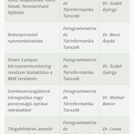
és
Dr. Szabó
falvak, fenntartható
Térinformatika
György
fejlődés
Tanszék
Fotogrammetria
Robotporszívó
és
Dr. Barsi
nyomonkövetése
Térinformatika
Árpád
Tanszék
Smart Campus
Fotogrammetria
környezetmonitoring
és
Dr. Szabó
rendszer kialakítása a
Térinformatika
György
BME területén
Tanszék
Szerkezetvizsgálatok
Fotogrammetria
támogatása nagy
és
Dr. Molnár
pontosságú optikai
Térinformatika
Bence
mérésekkel
Tanszék
Fotogrammetria
Tárgyfelmérés amatőr
és
Dr. Lovas