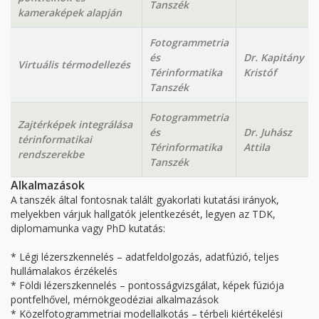
Tanszék
kameraképek alapján
Fotogrammetria
és
Dr. Kapitány
Virtuális térmodellezés
Térinformatika
Kristóf
Tanszék
Fotogrammetria
Zajtérképek integrálása
és
Dr. Juhász
térinformatikai
Térinformatika
Attila
rendszerekbe
Tanszék
Alkalmazások
A tanszék által fontosnak talált gyakorlati kutatási irányok,
melyekben várjuk hallgatók jelentkezését, legyen az TDK,
diplomamunka vagy PhD kutatás:
* Légi lézerszkennelés – adatfeldolgozás, adatfúzió, teljes
hullámalakos érzékelés
* Földi lézerszkennelés – pontosságvizsgálat, képek fúziója
pontfelhővel, mérnökgeodéziai alkalmazások
* Közelfotogrammetriai modellalkotás – térbeli kiértékelési