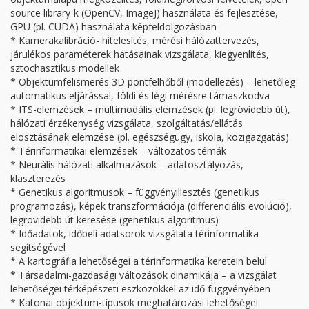
source library-k (OpenCV, ImageJ) használata és fejlesztése,
GPU (pl. CUDA) használata képfeldolgozásban
* Kamerakalibráció- hitelesítés, mérési hálózattervezés,
járulékos paraméterek hatásainak vizsgálata, kiegyenlítés,
sztochasztikus modellek
* Objektumfelismerés 3D pontfelhőből (modellezés) – lehetőleg
automatikus eljárással, földi és légi mérésre támaszkodva
* ITS-elemzések – multimodális elemzések (pl. legrövidebb út),
hálózati érzékenység vizsgálata, szolgáltatás/ellátás
elosztásának elemzése (pl. egészségügy, iskola, közigazgatás)
* Térinformatikai elemzések – változatos témák
* Neurális hálózati alkalmazások – adatosztályozás,
klaszterezés
* Genetikus algoritmusok – függvényillesztés (genetikus
programozás), képek transzformációja (differenciális evolúció),
legrövidebb út keresése (genetikus algoritmus)
* Időadatok, időbeli adatsorok vizsgálata térinformatika
segítségével
* A kartográfia lehetőségei a térinformatika keretein belül
* Társadalmi-gazdasági változások dinamikája – a vizsgálat
lehetőségei térképészeti eszközökkel az idő függvényében
* Katonai objektum-típusok meghatározási lehetőségei