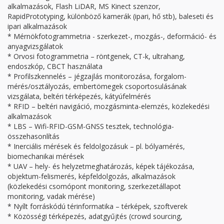
alkalmazások, Flash LiDAR, MS Kinect szenzor,
RapidPrototyping, különböző kamerák (ipari, hő stb), baleseti és
ipari alkalmazások
* Mérnökfotogrammetria - szerkezet-, mozgás-, deformáció- és
anyagvizsgálatok
* Orvosi fotogrammetria – röntgenek, CT-k, ultrahang,
endoszkóp, CBCT használata
* Profilszkennelés – jégzajlás monitorozása, forgalom-
mérés/osztályozás, embertömegek csoportosulásának
vizsgálata, beltéri térképezés, kátyúfelmérés
* RFID – beltéri navigáció, mozgásminta-elemzés, közlekedési
alkalmazások
* LBS – Wifi-RFID-GSM-GNSS tesztek, technológia-
összehasonlítás
* Inerciális mérések és feldolgozásuk – pl. bólyamérés,
biomechanikai mérések
* UAV – hely- és helyzetmeghatározás, képek tájékozása,
objektum-felismerés, képfeldolgozás, alkalmazások
(közlekedési csomópont monitoring, szerkezetállapot
monitoring, vadak mérése)
* Nyílt forráskódú térinformatika – térképek, szoftverek
* Közösségi térképezés, adatgyűjtés (crowd sourcing,