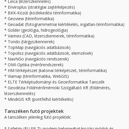
* Leica (lézerszkennelés)
* Enviroplus (stratégiai zajtérképezés)
* BKK-Közút (közlekedési térinformatika)
* Geoview (térinformatika)
* Geoadat (fotogrammetriai kiértékelés, ingatlan-térinformatika)
* Golder (geológia, hidrogeológia)
* Varinex (CAD, lézerszkennerek, térinformatika)
* Tondo (tárgyszkennerek)
* TopMap (navigációs adatbázisok)
* Topolisz (navigációs adatbázisok, elemzések)
* NavNGo (navigációs rendszerek)
* OMI-Optika (mérőrendszerek)
* HM térképészet (katonai térképészet, térinformatika)
* Viamap (térinformatika, WebGIS)
* ELTE Térképtudományi és Geoinformatikai Tanszék
* Geodézia Földmérőmérnöki Szolgáltató Kft (földmérés,
lézerszkennelés)
* MindiGIS Kft (pontfelhő kiértékelés)
Tanszéken futó projektek
A tanszéken jelenleg futó projektek:
* Safetrip (EU FP 7): modern helymeghatározási módok és