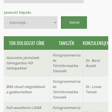
Javasolt képzés
TDK DOLGOZAT CÍME
TANSZÉK
KONZULENS(EK)
Fotogrammetria
Autonóm járművek
és
Dr. Barsi
támogatása HD
Térinformatika
Árpád
térképekkel
Tanszék
Fotogrammetria
BIM cloud megoldások
és
Dr. Lovas
a gyakorlatban
Térinformatika
Tamás
Tanszék
Full-waveform LiDAR
Fotogrammetria