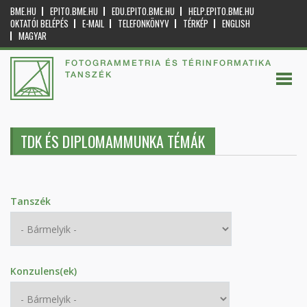
BME.HU
EPITO.BME.HU
EDU.EPITO.BME.HU
HELP.EPITO.BME.HU
OKTATÓI BELÉPÉS
E-MAIL
TELEFONKÖNYV
TÉRKÉP
ENGLISH
MAGYAR
FOTOGRAMMETRIA ÉS TÉRINFORMATIKA
TANSZÉK
TDK ÉS DIPLOMAMMUNKA TÉMÁK
Tanszék
Konzulens(ek)