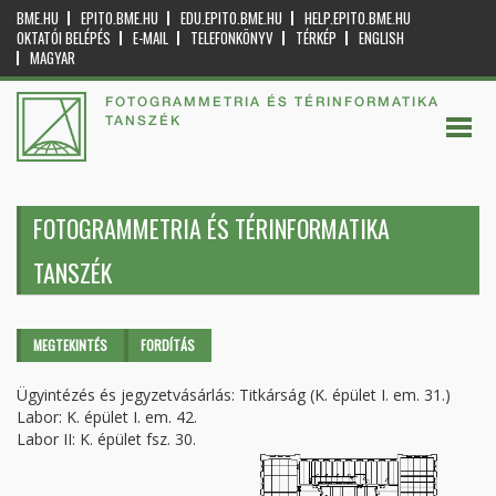
BME.HU
EPITO.BME.HU
EDU.EPITO.BME.HU
HELP.EPITO.BME.HU
OKTATÓI BELÉPÉS
E-MAIL
TELEFONKÖNYV
TÉRKÉP
ENGLISH
MAGYAR
FOTOGRAMMETRIA ÉS TÉRINFORMATIKA
TANSZÉK
FOTOGRAMMETRIA ÉS TÉRINFORMATIKA
TANSZÉK
Elsődleges fülek
MEGTEKINTÉS
(AKTÍV
FORDÍTÁS
FÜL)
Ügyintézés és jegyzetvásárlás: Titkárság (K. épület I. em. 31.)
Labor: K. épület I. em. 42.
Labor II: K. épület fsz. 30.