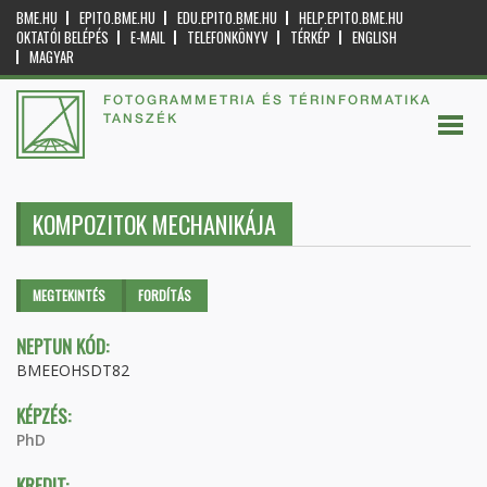
BME.HU
EPITO.BME.HU
EDU.EPITO.BME.HU
HELP.EPITO.BME.HU
OKTATÓI BELÉPÉS
E-MAIL
TELEFONKÖNYV
TÉRKÉP
ENGLISH
MAGYAR
FOTOGRAMMETRIA ÉS TÉRINFORMATIKA
TANSZÉK
KOMPOZITOK MECHANIKÁJA
Elsődleges fülek
MEGTEKINTÉS
(AKTÍV
FORDÍTÁS
FÜL)
NEPTUN KÓD:
BMEEOHSDT82
KÉPZÉS:
PhD
KREDIT: