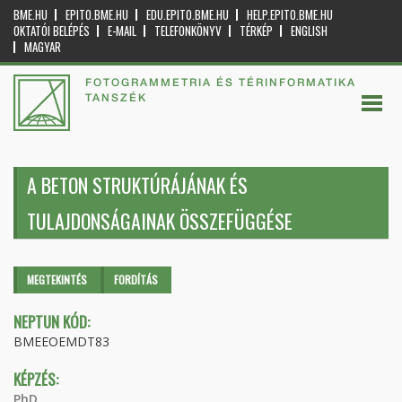
BME.HU
EPITO.BME.HU
EDU.EPITO.BME.HU
HELP.EPITO.BME.HU
OKTATÓI BELÉPÉS
E-MAIL
TELEFONKÖNYV
TÉRKÉP
ENGLISH
MAGYAR
FOTOGRAMMETRIA ÉS TÉRINFORMATIKA
TANSZÉK
A BETON STRUKTÚRÁJÁNAK ÉS
TULAJDONSÁGAINAK ÖSSZEFÜGGÉSE
Elsődleges fülek
MEGTEKINTÉS
(AKTÍV
FORDÍTÁS
FÜL)
NEPTUN KÓD:
BMEEOEMDT83
KÉPZÉS:
PhD