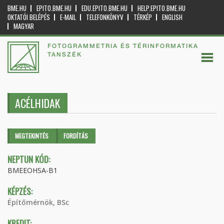
BME.HU
EPITO.BME.HU
EDU.EPITO.BME.HU
HELP.EPITO.BME.HU
OKTATÓI BELÉPÉS
E-MAIL
TELEFONKÖNYV
TÉRKÉP
ENGLISH
MAGYAR
FOTOGRAMMETRIA ÉS TÉRINFORMATIKA
TANSZÉK
ACÉLHIDAK
Elsődleges fülek
MEGTEKINTÉS
(AKTÍV
FORDÍTÁS
FÜL)
NEPTUN KÓD:
BMEEOHSA-B1
KÉPZÉS:
Építőmérnök, BSc
KREDIT: