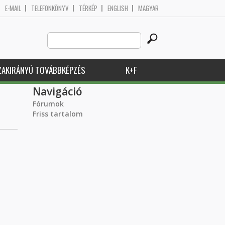
E-MAIL
TELEFONKÖNYV
TÉRKÉP
ENGLISH
MAGYAR
Search
Keresés űrlap
this
site
ZAKIRÁNYÚ TOVÁBBKÉPZÉS
K+F
Navigáció
Fórumok
Friss tartalom