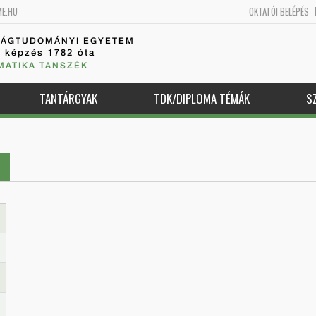
ME.HU
OKTATÓI BELÉPÉS
SÁGTUDOMÁNYI EGYETEM
k képzés 1782 óta
MATIKA TANSZÉK
TANTÁRGYAK
TDK/DIPLOMA TÉMÁK
S