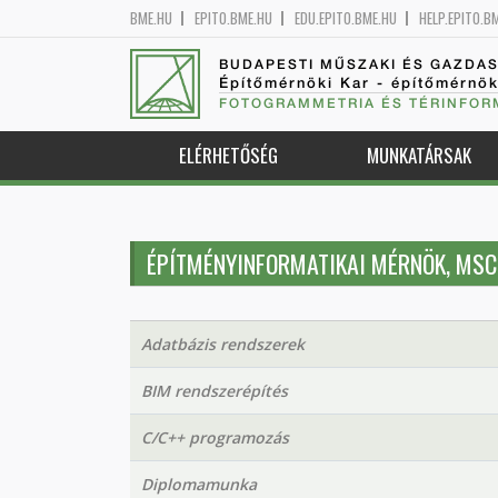
BME.HU
EPITO.BME.HU
EDU.EPITO.BME.HU
HELP.EPITO.B
BUDAPESTI MŰSZAKI ÉS GAZDA
Építőmérnöki Kar - építőmérnö
FOTOGRAMMETRIA ÉS TÉRINFOR
ELÉRHETŐSÉG
MUNKATÁRSAK
ÉPÍTMÉNYINFORMATIKAI MÉRNÖK, MSC
Adatbázis rendszerek
BIM rendszerépítés
C/C++ programozás
Diplomamunka