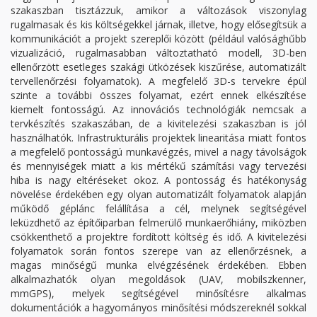
szakaszban tisztázzuk, amikor a változások viszonylag
rugalmasak és kis költségekkel járnak, illetve, hogy elősegítsük a
kommunikációt a projekt szereplői között (például valósághűbb
vizualizáció, rugalmasabban változtatható modell, 3D-ben
ellenőrzött esetleges szakági ütközések kiszűrése, automatizált
tervellenőrzési folyamatok). A megfelelő 3D-s tervekre épül
szinte a további összes folyamat, ezért ennek elkészítése
kiemelt fontosságú. Az innovációs technológiák nemcsak a
tervkészítés szakaszában, de a kivitelezési szakaszban is jól
használhatók. Infrastrukturális projektek linearitása miatt fontos
a megfelelő pontosságú munkavégzés, mivel a nagy távolságok
és mennyiségek miatt a kis mértékű számítási vagy tervezési
hiba is nagy eltéréseket okoz. A pontosság és hatékonyság
növelése érdekében egy olyan automatizált folyamatok alapján
működő géplánc felállítása a cél, melynek segítségével
leküzdhető az építőiparban felmerülő munkaerőhiány, miközben
csökkenthető a projektre fordított költség és idő. A kivitelezési
folyamatok során fontos szerepe van az ellenőrzésnek, a
magas minőségű munka elvégzésének érdekében. Ebben
alkalmazhatók olyan megoldások (UAV, mobilszkenner,
mmGPS), melyek segítségével minősítésre alkalmas
dokumentációk a hagyományos minősítési módszereknél sokkal