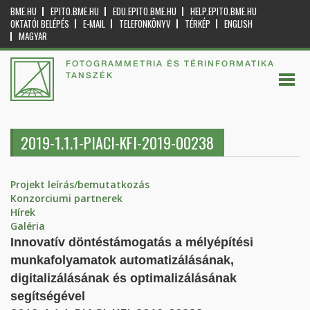
BME.HU
EPITO.BME.HU
EDU.EPITO.BME.HU
HELP.EPITO.BME.HU
OKTATÓI BELÉPÉS
E-MAIL
TELEFONKÖNYV
TÉRKÉP
ENGLISH
MAGYAR
FOTOGRAMMETRIA ÉS TÉRINFORMATIKA
TANSZÉK
2019-1.1.1-PIACI-KFI-2019-00238
Projekt leírás/bemutatkozás
Konzorciumi partnerek
Hírek
Galéria
Innovatív döntéstámogatás a mélyépítési
munkafolyamatok automatizálásának,
digitalizálásának és optimalizálásának
segítségével