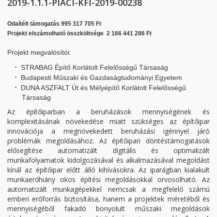
2019-1.1.1-PIACI-KFI-2019-00238
Odaítélt támogatás 995 317 705 Ft
Projekt elszámolható összköltsége 2 166 441 286 Ft
Projekt megvalósítói:
STRABAG Építő Korlátolt Felelősségű Társaság
Budapesti Műszaki és Gazdaságtudományi Egyetem
DUNA ASZFALT Út és Mélyépítő Korlátolt Felelősségű
Társaság
Az építőiparban a beruházások mennyiségének és
komplexitásának növekedése miatt szükséges az építőipar
innovációja a megnövekedett beruházási igénnyel járó
problémák megoldásához. Az építőipari döntéstámogatások
elősegítése automatizált digitális és optimalizált
munkafolyamatok kidolgozásával és alkalmazásával megoldást
kínál az építőipar előtt álló kihívásokra. Az iparágban kialakult
munkaerőhiány okos építési megoldásokkal orvosolható. Az
automatizált munkagépekkel nemcsak a megfelelő számú
emberi erőforrás biztosítása, hanem a projektek méretéből és
mennyiségéből fakadó bonyolult műszaki megoldások