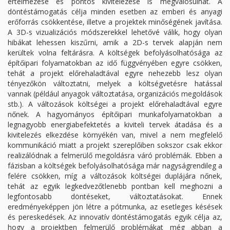
értelmezése és pontos kivitelezése is megvalósulhat. A
döntéstámogatás célja minden esetben az emberi és anyagi
erőforrás csökkentése, illetve a projektek minőségének javítása.
A 3D-s vizualizációs módszerekkel lehetővé válik, hogy olyan
hibákat lehessen kiszűrni, amik a 2D-s tervek alapján nem
kerültek volna feltárásra. A költségek befolyásolhatósága az
építőipari folyamatokban az idő függvényében egyre csökken,
tehát a projekt előrehaladtával egyre nehezebb lesz olyan
tényezőkön változtatni, melyek a költségvetésre hatással
vannak (például anyagok változtatása, organizációs megoldások
stb.). A változások költségei a projekt előrehaladtával egyre
nőnek. A hagyományos építőipari munkafolyamatokban a
legnagyobb energiabefektetés a kiviteli tervek átadása és a
kivitelezés elkezdése környékén van, mivel a nem megfelelő
kommunikáció miatt a projekt szereplőiben sokszor csak ekkor
realizálódnak a felmerülő megoldásra váró problémák. Ebben a
fázisban a költségek befolyásolhatósága már nagyságrendileg a
felére csökken, míg a változások költségei duplájára nőnek,
tehát az egyik legkedvezőtlenebb pontban kell meghozni a
legfontosabb döntéseket, változtatásokat. Ennek
eredményeképpen jön létre a pótmunka, az esetleges késések
és pereskedések. Az innovatív döntéstámogatás egyik célja az,
hogy a projektben felmerülő problémákat még abban a