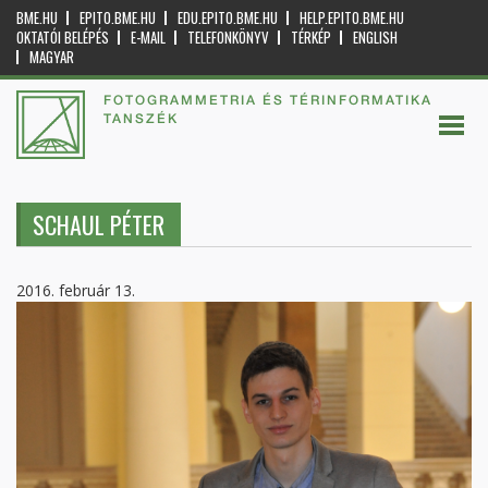
BME.HU
EPITO.BME.HU
EDU.EPITO.BME.HU
HELP.EPITO.BME.HU
OKTATÓI BELÉPÉS
E-MAIL
TELEFONKÖNYV
TÉRKÉP
ENGLISH
MAGYAR
FOTOGRAMMETRIA ÉS TÉRINFORMATIKA
TANSZÉK
SCHAUL PÉTER
2016. február 13.