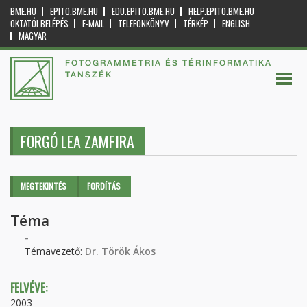
BME.HU
EPITO.BME.HU
EDU.EPITO.BME.HU
HELP.EPITO.BME.HU
OKTATÓI BELÉPÉS
E-MAIL
TELEFONKÖNYV
TÉRKÉP
ENGLISH
MAGYAR
FOTOGRAMMETRIA ÉS TÉRINFORMATIKA
TANSZÉK
FORGÓ LEA ZAMFIRA
Elsődleges fülek
MEGTEKINTÉS
(AKTÍV
FORDÍTÁS
FÜL)
Téma
-
Témavezető:
Dr. Török Ákos
FELVÉVE:
2003