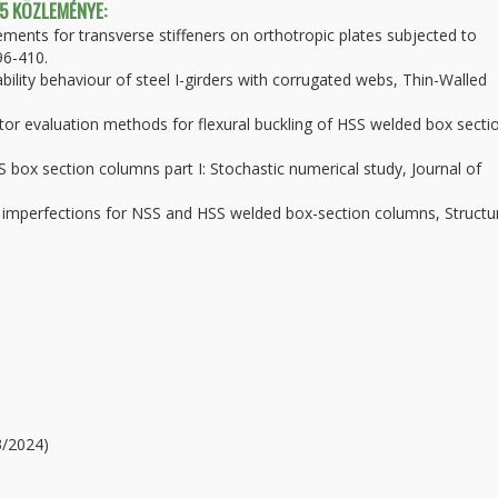
 5 KÖZLEMÉNYE:
ements for transverse stiffeners on orthotropic plates subjected to
96-410.
ability behaviour of steel I-girders with corrugated webs, Thin-Walled
tor evaluation methods for flexural buckling of HSS welded box secti
S box section columns part I: Stochastic numerical study, Journal of
e imperfections for NSS and HSS welded box-section columns, Structu
/2024)