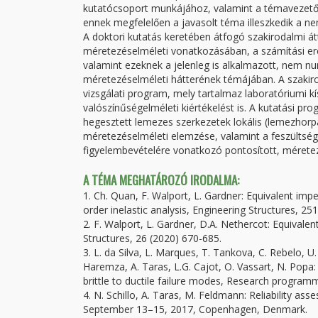
kutatócsoport munkájához, valamint a témavezető 
ennek megfelelően a javasolt téma illeszkedik a n
A doktori kutatás keretében átfogó szakirodalmi á
méretezéselméleti vonatkozásában, a számítási er
valamint ezeknek a jelenleg is alkalmazott, nem nu
méretezéselméleti hátterének témájában. A szakirod
vizsgálati program, mely tartalmaz laboratóriumi k
valószínűségelméleti kiértékelést is. A kutatási p
hegesztett lemezes szerkezetek lokális (lemezhorpad
méretezéselméleti elemzése, valamint a feszültség
figyelembevételére vonatkozó pontosított, méretezé
A TÉMA MEGHATÁROZÓ IRODALMA:
1. Ch. Quan, F. Walport, L. Gardner: Equivalent imp
order inelastic analysis, Engineering Structures, 2
2. F. Walport, L. Gardner, D.A. Nethercot: Equivalen
Structures, 26 (2020) 670-685.
3. L. da Silva, L. Marques, T. Tankova, C. Rebelo, U.
Haremza, A. Taras, L.G. Cajot, O. Vassart, N. Pop
brittle to ductile failure modes, Research programm
4. N. Schillo, A. Taras, M. Feldmann: Reliability a
September 13–15, 2017, Copenhagen, Denmark.