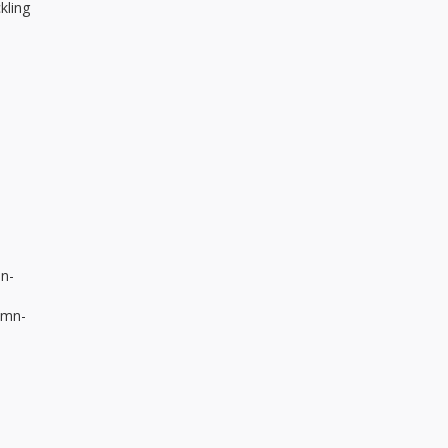
kling
mn-
lumn-