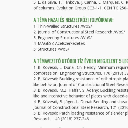
5. L. da Silva, T. Tankova, J. Canha, L. Marques, C. 
of columns. Evolution Group EC3-1-1, CEN TC 250
A TÉMA HAZAI ÉS NEMZETKÖZI FOLYÓIRATAI:
1. Thin-Walled Structures /WoS/
2. Journal of Constructional Steel Research /WoS/
3. Engineering Structures /WoS/
4. MAGÉSZ Acélszerkezetek
5. Structures /WoS/
A TÉMAVEZETŐ UTÓBBI TÍZ ÉVBEN MEGJELENT 5 L
1. B. Kövesdi, L. Dunai, Ch. Hendy: Minimum requir
compression, Engineering Structures, 176 (2018) 3
2. B. Kövesdi: Buckling resistance of orthotropic 
like behavior, Journal of Constructional Steel Rese
3. B. Kövesdi, M.Z. Haffar, S. Ádány: Buckling resis
like and interactive behavior of plates with closed-
4. B. Kövesdi, B. Jáger, L. Dunai: Bending and shea
Journal of Constructional Steel Research, 121 (201
5. B. Kövesdi: Patch loading resistance of slender pl
Research, 140 (2018) 237-246.