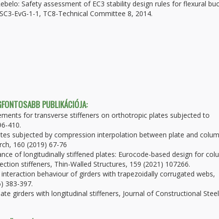
Rebelo: Safety assessment of EC3 stability design rules for flexural buc
-SC3-EvG-1-1, TC8-Technical Committee 8, 2014.
EGFONTOSABB PUBLIKÁCIÓJA:
ements for transverse stiffeners on orthotropic plates subjected to
96-410.
plates subjected by compression interpolation between plate and colu
arch, 160 (2019) 67-76
tance of longitudinally stiffened plates: Eurocode-based design for co
section stiffeners, Thin-Walled Structures, 159 (2021) 107266.
r interaction behaviour of girders with trapezoidally corrugated webs,
6) 383-397.
ate girders with longitudinal stiffeners, Journal of Constructional Steel