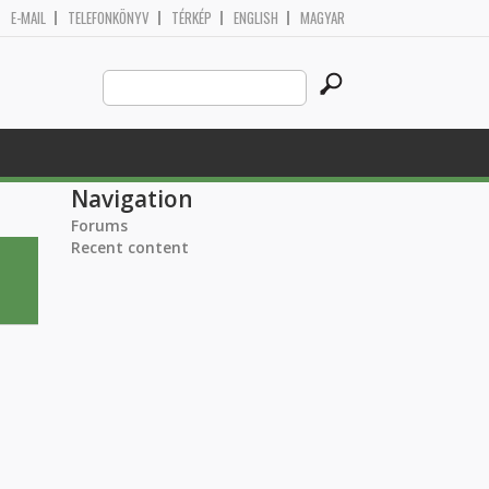
E-MAIL
TELEFONKÖNYV
TÉRKÉP
ENGLISH
MAGYAR
Search
Search form
this
site
Navigation
Forums
Recent content