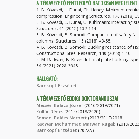
A TÉMAVEZETŐ FENTI FOLYÓIRATOKBAN MEGJELENT
1. B. Kövesdi, L. Dunai, Ch. Hendy: Minimum requir
compression, Engineering Structures, 176 (2018) 3
2. B. Kövesdi, L. Dunai, U. Kuhlmann: Interacting st
Structures, 61 (2012) 132-144.
3. B. Kövesdi, B. Somodi: Comparison of safety fac
columns, Structures, 15 (2018) 43-55.
4. B. Kövesdi, B. Somodi: Buckling resistance of HS
Constructional Steel Research, 140 (2018) 1-10.
5. M. Radwan, B. Kövesdi: Local plate buckling typ
34 (2021) 2628-2643.
HALLGATÓ:
Bärnkopf Erzsébet
A TÉMAVEZETŐ EDDIGI DOKTORANDUSZAI
Mecséri Balázs József
(2016/2019/2021)
Kollár Dénes
(2015/2018/2020)
Somodi Balázs Norbert
(2013/2017/2018)
Radwan Mohammad Marwan Ragab
(2019/2023
Bärnkopf Erzsébet
(2022//)