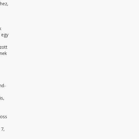
hez,
k
ó egy
zott
inek
nd-
is,
ross
17,