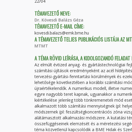
22/04
TÉMAVEZETŐ NEVE:
Dr. Kövesdi Balázs Géza
TÉMAVEZETŐ E-MAIL CÍME:
kovesdi.balazs@emk.bme.hu
A TÉMAVEZETŐ TELJES PUBLIKÁCIÓS LISTÁJA AZ M
MTMT
A TÉMA RÖVID LEÍRÁSA, A KIDOLGOZANDÓ FELADAT
Az elmúlt évtized anyag- és gyártástechnológiai fe
számítási újítások eredményeként az acél hídépíté
tervezési-gyártási-fenntartási körülmények és eze
lehetősége következtében a korábbi számítási mód
újraértékelendők. A numerikus modell, illetve nume
egyre nagyobb teret kapnak, ugyanakkor a numeriku
kiértékelése jelenleg több tönkremeneteli mód eseté
alkalmazott több számítási mennyiségnek (pl: helye
módszernek (pl: feszültségkoncentrációs zóna vizsg
alátámasztott alkalmazási módszere. A kutatási 
összefüggéseinek elemzését és a méretezési segédm
téma közvetlenül kapcsolódik a BME Hidak és Sz