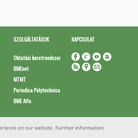
SZOLGÁLTATÁSOK
KAPCSOLAT
Oktatási keretrendszer
BMEnet
MTMT
Periodica Polytechnica
BME Alfa
Impresszum
Copyright © 2020 BME Építőmérnöki Kar
erience on our website.
Further information
 Budapest, Műegyetem rkp. 3.
+36 1 463 3531
webmester@emk.bme