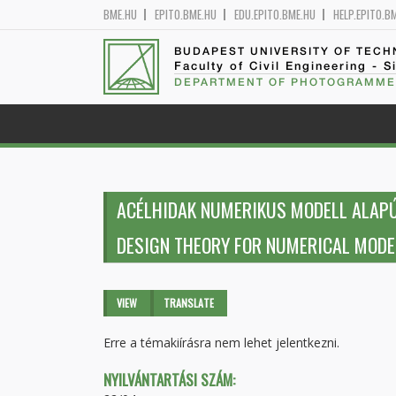
BME.HU
EPITO.BME.HU
EDU.EPITO.BME.HU
HELP.EPITO.B
BUDAPEST UNIVERSITY OF TEC
Faculty of Civil Engineering - S
DEPARTMENT OF PHOTOGRAMME
ACÉLHIDAK NUMERIKUS MODELL ALAPÚ
DESIGN THEORY FOR NUMERICAL MODEL
Primary tabs
VIEW
(ACTIVE
TRANSLATE
TAB)
Erre a témakiírásra nem lehet jelentkezni.
NYILVÁNTARTÁSI SZÁM: