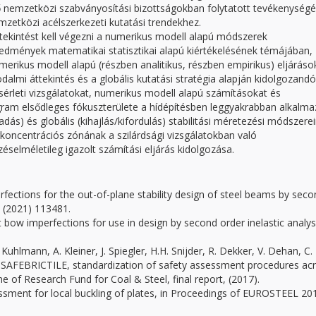
nemzetközi szabványosítási bizottságokban folytatott tevékenységé
emzetközi acélszerkezeti kutatási trendekhez.
ttekintést kell végezni a numerikus modell alapú módszerek
edmények matematikai statisztikai alapú kiértékelésének témájában,
merikus modell alapú (részben analitikus, részben empirikus) eljáráso
almi áttekintés és a globális kutatási stratégia alapján kidolgozand
ísérleti vizsgálatokat, numerikus modell alapú számításokat és
rogram elsődleges fókuszterülete a hídépítésben leggyakrabban alkalma
ás) és globális (kihajlás/kifordulás) stabilitási méretezési módszere
koncentrációs zónának a szilárdsági vizsgálatokban való
selméletileg igazolt számítási eljárás kidolgozása.
erfections for the out-of-plane stability design of steel beams by seco
51 (2021) 113481.
t bow imperfections for use in design by second order inelastic analys
 Kuhlmann, A. Kleiner, J. Spiegler, H.H. Snijder, R. Dekker, V. Dehan, C.
a: SAFEBRICTILE, standardization of safety assessment procedures ac
e of Research Fund for Coal & Steel, final report, (2017).
ssessment for local buckling of plates, in Proceedings of EUROSTEEL 20