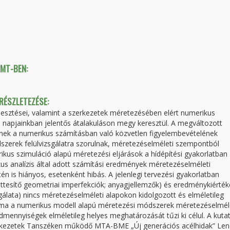
TMT-BEN:
 RÉSZLETEZÉSE:
jlesztései, valamint a szerkezetek méretezésében elért numerikus
s napjainkban jelentős átalakuláson megy keresztül. A megváltozott
knek a numerikus számításban való közvetlen figyelembevételének
szerek felülvizsgálatra szorulnak, méretezéselméleti szempontból
rikus szimuláció alapú méretezési eljárások a hídépítési gyakorlatban
s analízis által adott számítási eredmények méretezéselméleti
n is hiányos, esetenként hibás. A jelenlegi tervezési gyakorlatban
ttesítő geometriai imperfekciók; anyagjellemzők) és eredménykiérték
álata) nincs méretezéselméleti alapokon kidolgozott és elméletileg
téma a numerikus modell alapú méretezési módszerek méretezéselmél
ennyiségek elméletileg helyes meghatározását tűzi ki célul. A kutat
erkezetek Tanszéken működő MTA-BME „Új generációs acélhidak” Len