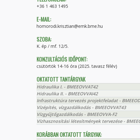
+36 1 463 1495
E-MAIL:
homorodi.krisztian@emk.bme.hu
SZOBA:
K. ép / mf. 12/5.
KONZULTÁCIÓS IDŐPONT:
csütörtök 14-16 óra (2025. tavasz félév)
OKTATOTT TANTÁRGYAK
Hidraulika I. - BMEEOVVAT42
Hidraulika II. - BMEEOVVAI42
Infrastruktúra tervezés projektfeladat - BMEEO
Vízépítés, vízgazdálkodás - BMEEOVVAT43
Vízgyűjtőgazdálkodás - BMEEOVVA-F2
Vízhasznosítási létesítmények tervezése - BM
KORÁBBAN OKTATOTT TÁRGYAK: