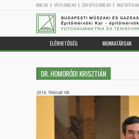
BME.HU
EPITO.BME.HU
EDU.EPITO.BME.HU
HELP.EPITO.B
BUDAPESTI MŰSZAKI ÉS GAZDA
Építőmérnöki Kar - építőmérnö
FOTOGRAMMETRIA ÉS TÉRINFOR
ELÉRHETŐSÉG
MUNKATÁRSAK
DR. HOMORÓDI KRISZTIÁN
2016. február 08.