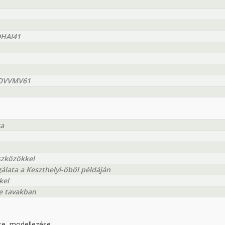
DHAI41
EEOVVMV61
ta
szközökkel
lata a Keszthelyi-öböl példáján
kel
e tavakban
ése, modellezése.