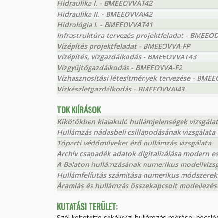
Hidraulika I. - BMEEOVVAT42
Hidraulika II. - BMEEOVVAI42
Hidrológia I. - BMEEOVVAT41
Infrastruktúra tervezés projektfeladat - BMEEO
Vízépítés projektfeladat - BMEEOVVA-FP
Vízépítés, vízgazdálkodás - BMEEOVVAT43
Vízgyűjtőgazdálkodás - BMEEOVVA-F2
Vízhasznosítási létesítmények tervezése - BM
Vízkészletgazdálkodás - BMEEOVVAI43
TDK KIÍRÁSOK
Kikötőkben kialakuló hullámjelenségek vizsgála
Hullámzás nádasbeli csillapodásának vizsgálata
Tóparti védőműveket érő hullámzás vizsgálata
Archív csapadék adatok digitalizálása modern e
A Balaton hullámzásának numerikus modellvizsgá
Hullámfelfutás számítása numerikus módszerek
Áramlás és hullámzás összekapcsolt modellezés
KUTATÁSI TERÜLET:
Szél keltetette sekélyvízi hullámzás mérése, becsl