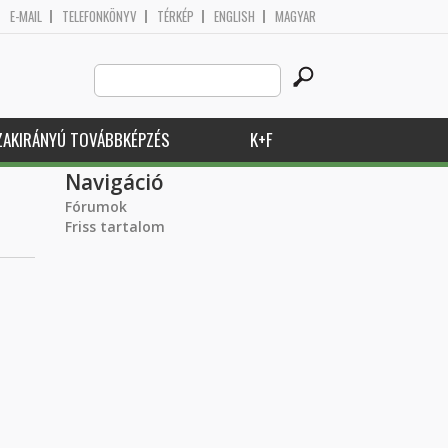
E-MAIL
TELEFONKÖNYV
TÉRKÉP
ENGLISH
MAGYAR
Search
Keresés űrlap
this
site
ZAKIRÁNYÚ TOVÁBBKÉPZÉS
K+F
Navigáció
Fórumok
Friss tartalom