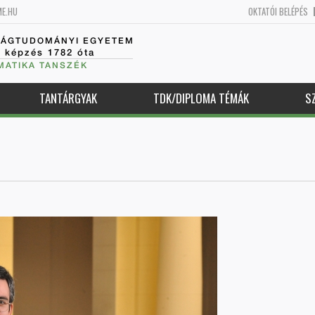
ME.HU
OKTATÓI BELÉPÉS
SÁGTUDOMÁNYI EGYETEM
k képzés 1782 óta
MATIKA TANSZÉK
TANTÁRGYAK
TDK/DIPLOMA TÉMÁK
S