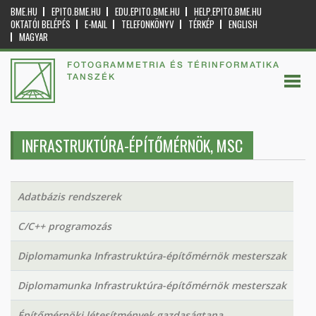
BME.HU
EPITO.BME.HU
EDU.EPITO.BME.HU
HELP.EPITO.BME.HU
OKTATÓI BELÉPÉS
E-MAIL
TELEFONKÖNYV
TÉRKÉP
ENGLISH
MAGYAR
FOTOGRAMMETRIA ÉS TÉRINFORMATIKA
TANSZÉK
INFRASTRUKTÚRA-ÉPÍTŐMÉRNÖK, MSC
Adatbázis rendszerek
C/C++ programozás
Diplomamunka Infrastruktúra-építőmérnök mesterszak
Diplomamunka Infrastruktúra-építőmérnök mesterszak
Építőmérnöki létesítmények gazdaságtana