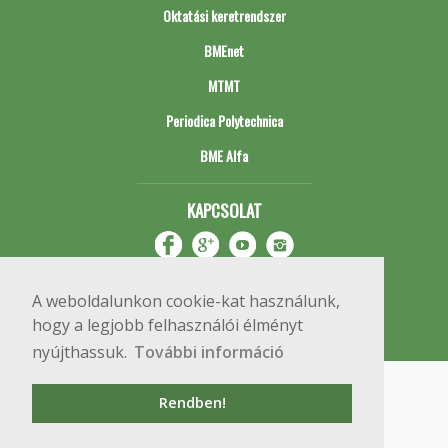
Oktatási keretrendszer
BMEnet
MTMT
Periodica Polytechnica
BME Alfa
KAPCSOLAT
A weboldalunkon cookie-kat használunk,
hogy a legjobb felhasználói élményt
nyújthassuk.
További információ
Impresszum
Copyright © 2020 BME Építőmérnöki Kar
Rendben!
1111 Budapest, Műegyetem rkp. 3.
+36 1 463 3531