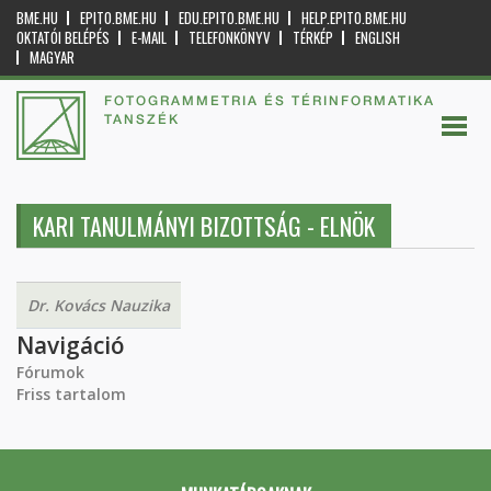
BME.HU
EPITO.BME.HU
EDU.EPITO.BME.HU
HELP.EPITO.BME.HU
OKTATÓI BELÉPÉS
E-MAIL
TELEFONKÖNYV
TÉRKÉP
ENGLISH
MAGYAR
FOTOGRAMMETRIA ÉS TÉRINFORMATIKA
TANSZÉK
KARI TANULMÁNYI BIZOTTSÁG - ELNÖK
Dr. Kovács Nauzika
Navigáció
Fórumok
Friss tartalom