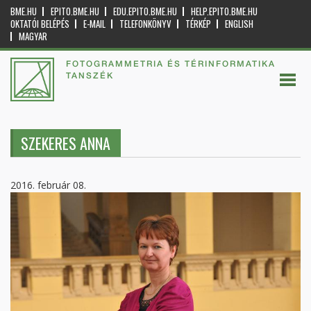
BME.HU
EPITO.BME.HU
EDU.EPITO.BME.HU
HELP.EPITO.BME.HU
OKTATÓI BELÉPÉS
E-MAIL
TELEFONKÖNYV
TÉRKÉP
ENGLISH
MAGYAR
FOTOGRAMMETRIA ÉS TÉRINFORMATIKA
TANSZÉK
SZEKERES ANNA
2016. február 08.