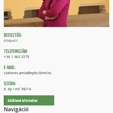
BEOSZTÁS:
Kilépett
TELEFONSZÁM:
+36 1 463 2579
E-MAIL:
szekeres.anna@epito.bme.hu
SZOBA:
K. ép / mf. 98/14.
Additional information
Navigáció