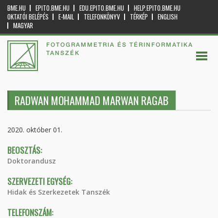
BME.HU
EPITO.BME.HU
EDU.EPITO.BME.HU
HELP.EPITO.BME.HU
OKTATÓI BELÉPÉS
E-MAIL
TELEFONKÖNYV
TÉRKÉP
ENGLISH
MAGYAR
FOTOGRAMMETRIA ÉS TÉRINFORMATIKA
TANSZÉK
RADWAN MOHAMMAD MARWAN RAGAB
2020. október 01.
BEOSZTÁS:
Doktorandusz
SZERVEZETI EGYSÉG:
Hidak és Szerkezetek Tanszék
TELEFONSZÁM: