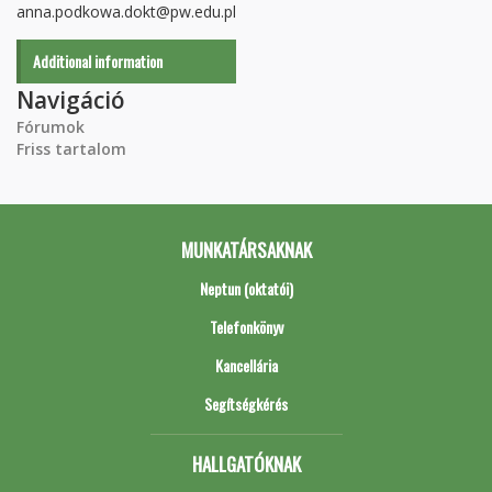
anna.podkowa.dokt@pw.edu.pl
Additional information
Navigáció
Fórumok
Friss tartalom
MUNKATÁRSAKNAK
Neptun (oktatói)
Telefonkönyv
Kancellária
Segítségkérés
HALLGATÓKNAK