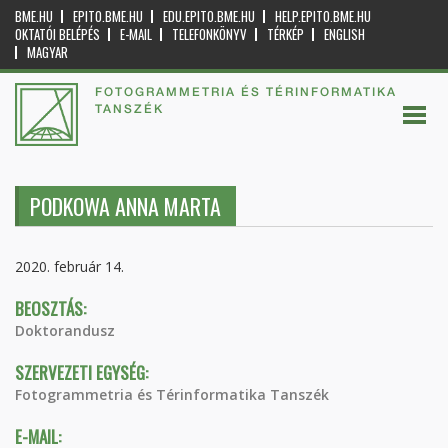
BME.HU
EPITO.BME.HU
EDU.EPITO.BME.HU
HELP.EPITO.BME.HU
OKTATÓI BELÉPÉS
E-MAIL
TELEFONKÖNYV
TÉRKÉP
ENGLISH
MAGYAR
FOTOGRAMMETRIA ÉS TÉRINFORMATIKA
TANSZÉK
PODKOWA ANNA MARTA
2020. február 14.
BEOSZTÁS:
Doktorandusz
SZERVEZETI EGYSÉG:
Fotogrammetria és Térinformatika Tanszék
E-MAIL: