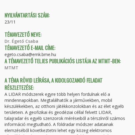
FÜL)
NYILVÁNTARTÁSI SZÁM:
23/11
TÉMAVEZETŐ NEVE:
Dr. Égető Csaba
TÉMAVEZETŐ E-MAIL CÍME:
egeto.csaba@emk.bme.hu
A TÉMAVEZETŐ TELJES PUBLIKÁCIÓS LISTÁJA AZ MTMT-BEN:
MTMT
A TÉMA RÖVID LEÍRÁSA, A KIDOLGOZANDÓ FELADAT
RÉSZLETEZÉSE:
A LIDAR módszerek egyre több helyen fordulnak elő a
mindennapokban. Megtalálhatók a járművekben, mobil
készülékekben, az otthoni játékkonzolokban és az élet egyéb
területein. A geofizikai és geodéziai céllal felvett LIDAR,
talajradar és egyéb szenzorok méréseiből a térszínről számos
információ megtudható. A földradar módszer adatainak
elemzéséből következtetni lehet egy közeg elektromos