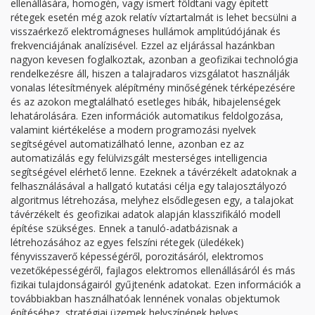
ellenállására, homogén, vagy ismert földtani vagy épített
rétegek esetén még azok relatív víztartalmát is lehet becsülni a
visszaérkező elektromágneses hullámok amplitúdójának és
frekvenciájának analízisével. Ezzel az eljárással hazánkban
nagyon kevesen foglalkoztak, azonban a geofizikai technológia
rendelkezésre áll, hiszen a talajradaros vizsgálatot használják
vonalas létesítmények alépítmény minőségének térképezésére
és az azokon megtalálható esetleges hibák, hibajelenségek
lehatárolására. Ezen információk automatikus feldolgozása,
valamint kiértékelése a modern programozási nyelvek
segítségével automatizálható lenne, azonban ez az
automatizálás egy felülvizsgált mesterséges intelligencia
segítségével elérhető lenne. Ezeknek a távérzékelt adatoknak a
felhasználásával a hallgató kutatási célja egy talajosztályozó
algoritmus létrehozása, melyhez elsődlegesen egy, a talajokat
távérzékelt és geofizikai adatok alapján klasszifikáló modell
építése szükséges. Ennek a tanuló-adatbázisnak a
létrehozásához az egyes felszíni rétegek (üledékek)
fényvisszaverő képességéről, porozitásáról, elektromos
vezetőképességéről, fajlagos elektromos ellenállásáról és más
fizikai tulajdonságairól gyűjtenénk adatokat. Ezen információk a
továbbiakban használhatóak lennének vonalas objektumok
építéséhez, stratégiai üzemek helyszínének helyes