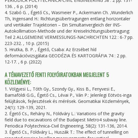
PERIODICA POLYTECHNICA-CIVIL ENGINEERING 58 : 2 pp. 131-
136. , 6 p. (2014)
4. Szabó G. , Égető Cs., Wasmeier P., Ackermann Ch. ,Wunderlich
Th, Ingensand H.: Richtungsübertragungen entlang horizontaler
und vertikaler Trajektorien – Ein Simultanvergleich der INS-
Autokollimation-Methode und der Kreiselrichtungsübertragung:
Teil 2 ALLGEMEINE VERMESSUNGS-NACHRICHTEN 122 : 6-7 pp.
223-232. , 10 p. (2015)
5. Hrutka, B. P. , Égető, Csaba: Az Erzsébet híd
deformációvizsgálata GEODÉZIA ÉS KARTOGRÁFIA 74 : 2 pp.
12-17. , 6 p. (2022)
A TÉMAVEZETŐ FENTI FOLYÓIRATOKBAN MEGJELENT 5
KÖZLEMÉNYE:
1. Völgyesi L., Tóth Gy., Szondy Gy., Kiss B., Fenyvesi E.,
Barnaföldi G.G., Égető Cs., Lévai P., Ván P.: Jelenlegi Eötvös-inga
felújítások, fejlesztések és mérések. Geomatikai Közlemények,
24(1): 129-139, 2021.
2. Égető Cs., Rehány N., Földváry L.: Variations of the gravity
field due to excavations of the Budapest Metro4 subway line.
Periodica Polytechnica-Civil Engineering, 58(2): 131-136, 2014.
3. Égető Cs., Földváry L., Huszák T.: The effect of tunnelling on