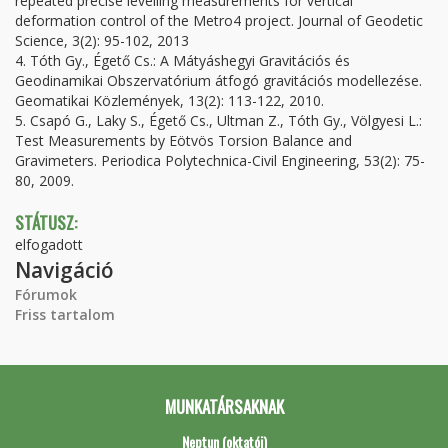
repeated precise levelling measurements for vertical
deformation control of the Metro4 project. Journal of Geodetic
Science, 3(2): 95-102, 2013
4. Tóth Gy., Égető Cs.: A Mátyáshegyi Gravitációs és
Geodinamikai Obszervatórium átfogó gravitációs modellezése.
Geomatikai Közlemények, 13(2): 113-122, 2010.
5. Csapó G., Laky S., Égető Cs., Ultman Z., Tóth Gy., Völgyesi L.:
Test Measurements by Eötvös Torsion Balance and
Gravimeters. Periodica Polytechnica-Civil Engineering, 53(2): 75-
80, 2009.
STÁTUSZ:
elfogadott
Navigáció
Fórumok
Friss tartalom
MUNKATÁRSAKNAK
Neptun (oktatói)