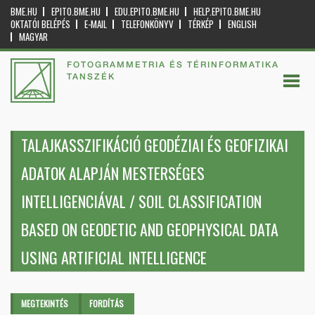
BME.HU
EPITO.BME.HU
EDU.EPITO.BME.HU
HELP.EPITO.BME.HU
OKTATÓI BELÉPÉS
E-MAIL
TELEFONKÖNYV
TÉRKÉP
ENGLISH
MAGYAR
FOTOGRAMMETRIA ÉS TÉRINFORMATIKA
TANSZÉK
TALAJKASSZIFIKÁCIÓ GEODÉZIAI ÉS GEOFIZIKAI
ADATOK ALAPJÁN MESTERSÉGES
INTELLIGENCIÁVAL / SOIL CLASSIFICATION
BASED ON GEODETIC AND GEOPHYSICAL DATA
USING ARTIFICIAL INTELLIGENCE
Elsődleges fülek
MEGTEKINTÉS
(AKTÍV
FORDÍTÁS