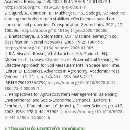
Academic Press, pp. 459, 2020. ISBN 978-0-12-818373-1,
https://doi.org/10.1016/C2018-0-00051-1
2. Gajurel, A., Chittoori, B., Mukherjee, P.S., Sadegh, M.: Machine
learning methods to map stabilizer effectiveness based on
common soil properties. Transportation Geotechnics. 2021; 27:
100506.
https://doi.org/10.1016/j.trgeo.2020.100506
3. Bhattacharya, B. Solomatine, D.P.: Machine learning in soil
classification. Neural Networks. 2006; 19(2): 186-195.
https://doi.org/10.1016/j.neunet.2006.01.005
4. R.A. Viscarra Rossel, V.I. Adamchuk, K.A. Sudduth, N.J.
McKenzie, C. Lobsey: Chapter Five - Proximal Soil Sensing: An
Effective Approach for Soil Measurements in Space and Time.
(Editor: D. L. Sparks). Advances in Agronomy, Academic Press,
Volume 113, 2011, p. 243-291. ISSN 0065-2113,
ISBN 9780123864734,
https://doi.org/10.1016/B978-0-12-
386473-4.00005-1
5. Perspectives for Agroecosystem Management: Balancing
Environmental and Socio-Economic Demands. (Editors: P.
Schröder, J. Pfadenhauer, J.C. Munch), Elsevier Science, pp. 417,
2008. ISBN 978-0-444-51905-4,
https://doi.org/10.1016/B978-
0-444-51905-4.X5001-6
A TÉMA HAZAI ÉS NEMZETKÖZI FOLYÓIRATAI: