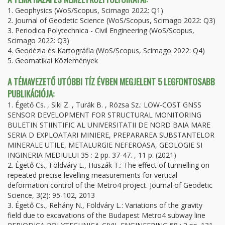
1. Geophysics (WoS/Scopus, Scimago 2022: Q1)
2. Journal of Geodetic Science (WoS/Scopus, Scimago 2022: Q3)
3. Periodica Polytechnica - Civil Engineering (WoS/Scopus,
Scimago 2022: Q3)
4. Geodézia és Kartográfia (WoS/Scopus, Scimago 2022: Q4)
5. Geomatikai Közlemények
A TÉMAVEZETŐ UTÓBBI TÍZ ÉVBEN MEGJELENT 5 LEGFONTOSABB
PUBLIKÁCIÓJA:
1. Égető Cs. , Siki Z. , Turák B. , Rózsa Sz.: LOW-COST GNSS
SENSOR DEVELOPMENT FOR STRUCTURAL MONITORING
BULETIN STIINTIFIC AL UNIVERSITATII DE NORD BAIA MARE
SERIA D EXPLOATARI MINIERE, PREPARAREA SUBSTANTELOR
MINERALE UTILE, METALURGIE NEFEROASA, GEOLOGIE SI
INGINERIA MEDIULUI 35 : 2 pp. 37-47. , 11 p. (2021)
2. Égető Cs., Földváry L., Huszák T.: The effect of tunnelling on
repeated precise levelling measurements for vertical
deformation control of the Metro4 project. Journal of Geodetic
Science, 3(2): 95-102, 2013
3. Égető Cs., Rehány N., Földváry L.: Variations of the gravity
field due to excavations of the Budapest Metro4 subway line