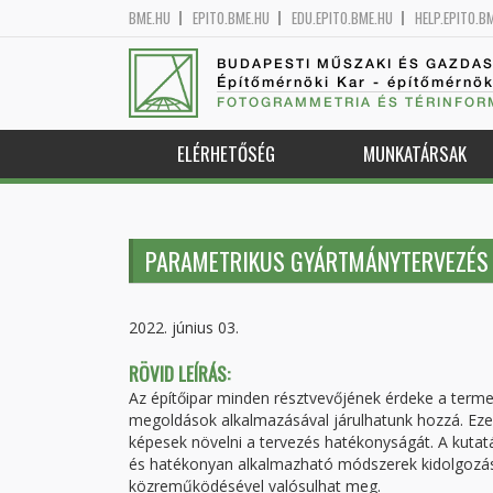
BME.HU
EPITO.BME.HU
EDU.EPITO.BME.HU
HELP.EPITO.B
BUDAPESTI MŰSZAKI ÉS GAZDA
Építőmérnöki Kar - építőmérnö
FOTOGRAMMETRIA ÉS TÉRINFOR
ELÉRHETŐSÉG
MUNKATÁRSAK
PARAMETRIKUS GYÁRTMÁNYTERVEZÉS 
2022. június 03.
RÖVID LEÍRÁS:
Az építőipar minden résztvevőjének érdeke a terme
megoldások alkalmazásával járulhatunk hozzá. Eze
képesek növelni a tervezés hatékonyságát. A kutat
és hatékonyan alkalmazható módszerek kidolgozás
közreműködésével valósulhat meg.