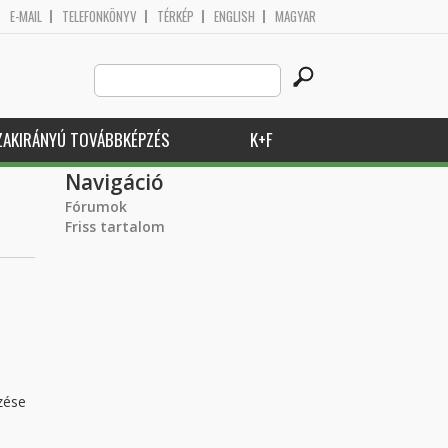
E-MAIL
TELEFONKÖNYV
TÉRKÉP
ENGLISH
MAGYAR
Search
Keresés űrlap
this
site
ZAKIRÁNYÚ TOVÁBBKÉPZÉS
K+F
Navigáció
Fórumok
Friss tartalom
zése