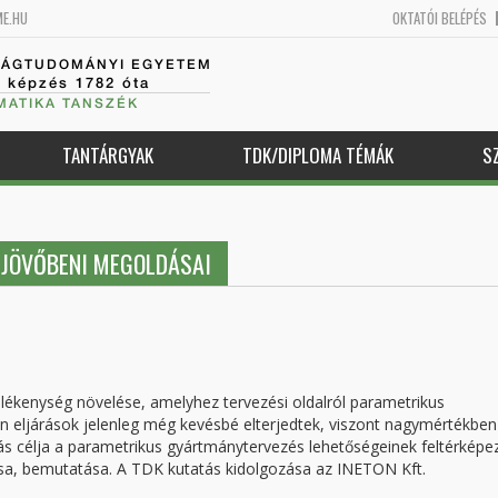
ME.HU
OKTATÓI BELÉPÉS
SÁGTUDOMÁNYI EGYETEM
k képzés 1782 óta
MATIKA TANSZÉK
TANTÁRGYAK
TDK/DIPLOMA TÉMÁK
S
JÖVŐBENI MEGOLDÁSAI
lékenység növelése, amelyhez tervezési oldalról parametrikus
n eljárások jelenleg még kevésbé elterjedtek, viszont nagymértékben
ás célja a parametrikus gyártmánytervezés lehetőségeinek feltérképe
a, bemutatása. A TDK kutatás kidolgozása az INETON Kft.