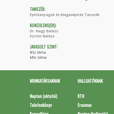
TANSZÉK:
Építőanyagok és Magasépítés Tanszék
KONZULENS(EK):
Dr. Nagy Balázs
Fürtön Balázs
JAVASOLT SZINT:
BSc téma
MSc téma
MUNKATÁRSAKNAK
HALLGATÓKNAK
Neptun (oktatói)
KTH
Telefonkönyv
Erasmus
Kancellária
Neptun (hallgatói)