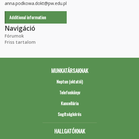
anna.podkowa.dokt@pw.edu.pl
Additional information
Navigáció
Fórumok
Friss tartalom
MUNKATÁRSAKNAK
Neptun (oktatói)
Telefonkönyv
Kancellária
Segítségkérés
HALLGATÓKNAK