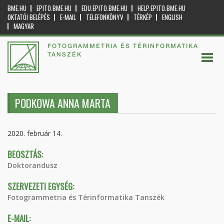
BME.HU
EPITO.BME.HU
EDU.EPITO.BME.HU
HELP.EPITO.BME.HU
OKTATÓI BELÉPÉS
E-MAIL
TELEFONKÖNYV
TÉRKÉP
ENGLISH
MAGYAR
FOTOGRAMMETRIA ÉS TÉRINFORMATIKA
TANSZÉK
PODKOWA ANNA MARTA
2020. február 14.
BEOSZTÁS:
Doktorandusz
SZERVEZETI EGYSÉG:
Fotogrammetria és Térinformatika Tanszék
E-MAIL: