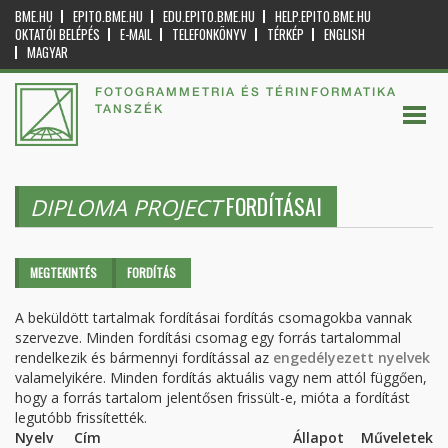
BME.HU
EPITO.BME.HU
EDU.EPITO.BME.HU
HELP.EPITO.BME.HU
OKTATÓI BELÉPÉS
E-MAIL
TELEFONKÖNYV
TÉRKÉP
ENGLISH
MAGYAR
FOTOGRAMMETRIA ÉS TÉRINFORMATIKA
TANSZÉK
FORDÍTÁSAI
DIPLOMA PROJECT
Elsődleges fülek
MEGTEKINTÉS
FORDÍTÁS
(AKTÍV
FÜL)
A beküldött tartalmak fordításai fordítás csomagokba vannak
szervezve. Minden fordítási csomag egy forrás tartalommal
rendelkezik és bármennyi fordítással az
engedélyezett nyelvek
valamelyikére. Minden fordítás aktuális vagy nem attól függően,
hogy a forrás tartalom jelentősen frissült-e, mióta a fordítást
legutóbb frissítették.
Nyelv
Cím
Állapot
Műveletek