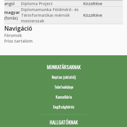
angol
Diploma Project
Közzétéve
Diplomamunka Földmérő- és
magyar
Térinformatikai mérnök
Közzétéve
(forrás)
mesterszak
Navigáció
Fórumok
Friss tartalom
MUNKATÁRSAKNAK
Neptun (oktatói)
Telefonkönyv
Kancellária
Segítségkérés
HALLGATÓKNAK