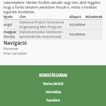
valamelyikére. Minden fordítás aktuális vagy nem attól függően,
hogy a forrás tartalom jelentősen frissült-e, mióta a fordítást
legutóbb frissítették.
Nyelv
Cím
Állapot
Műveletek
Diploma Project Structural
angol
Közzétéve
Engineering MSc Program
magyar
Diplomamunka Szerkezet-
Közzétéve
(forrás)
építőmérnök mesterszak
Navigáció
Fórumok
Friss tartalom
MUNKATÁRSAKNAK
Neptun (oktatói)
Telefonkönyv
Kancellária