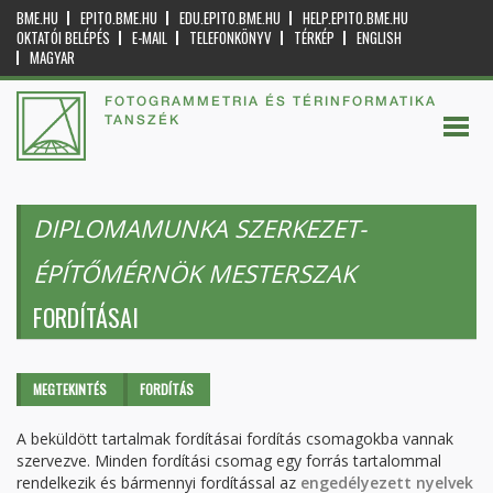
BME.HU
EPITO.BME.HU
EDU.EPITO.BME.HU
HELP.EPITO.BME.HU
OKTATÓI BELÉPÉS
E-MAIL
TELEFONKÖNYV
TÉRKÉP
ENGLISH
MAGYAR
FOTOGRAMMETRIA ÉS TÉRINFORMATIKA
TANSZÉK
DIPLOMAMUNKA SZERKEZET-
ÉPÍTŐMÉRNÖK MESTERSZAK
FORDÍTÁSAI
Elsődleges fülek
MEGTEKINTÉS
FORDÍTÁS
(AKTÍV
FÜL)
A beküldött tartalmak fordításai fordítás csomagokba vannak
szervezve. Minden fordítási csomag egy forrás tartalommal
rendelkezik és bármennyi fordítással az
engedélyezett nyelvek