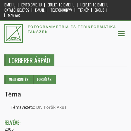
BME.HU
EPITO.BME.HU
EDU.EPITO.BME.HU
HELP.EPITO.BME.HU
OKTATÓI BELÉPÉS
E-MAIL
TELEFONKÖNYV
TÉRKÉP
ENGLISH
MAGYAR
FOTOGRAMMETRIA ÉS TÉRINFORMATIKA
TANSZÉK
LORBERER ÁRPÁD
Elsődleges fülek
MEGTEKINTÉS
(AKTÍV
FORDÍTÁS
FÜL)
Téma
-
Témavezető:
Dr. Török Ákos
FELVÉVE:
2005