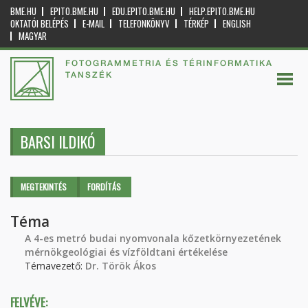
BME.HU
EPITO.BME.HU
EDU.EPITO.BME.HU
HELP.EPITO.BME.HU
OKTATÓI BELÉPÉS
E-MAIL
TELEFONKÖNYV
TÉRKÉP
ENGLISH
MAGYAR
FOTOGRAMMETRIA ÉS TÉRINFORMATIKA
TANSZÉK
BARSI ILDIKÓ
Elsődleges fülek
MEGTEKINTÉS
(AKTÍV
FORDÍTÁS
FÜL)
Téma
A 4-es metró budai nyomvonala kőzetkörnyezetének
mérnökgeológiai és vízföldtani értékelése
Témavezető:
Dr. Török Ákos
FELVÉVE: