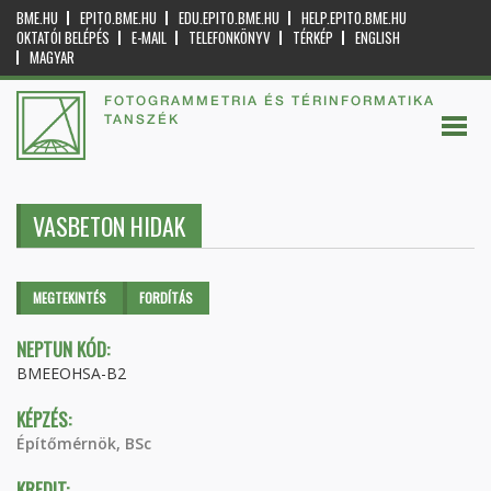
BME.HU
EPITO.BME.HU
EDU.EPITO.BME.HU
HELP.EPITO.BME.HU
OKTATÓI BELÉPÉS
E-MAIL
TELEFONKÖNYV
TÉRKÉP
ENGLISH
MAGYAR
FOTOGRAMMETRIA ÉS TÉRINFORMATIKA
TANSZÉK
VASBETON HIDAK
Elsődleges fülek
MEGTEKINTÉS
(AKTÍV
FORDÍTÁS
FÜL)
NEPTUN KÓD:
BMEEOHSA-B2
KÉPZÉS:
Építőmérnök, BSc
KREDIT: