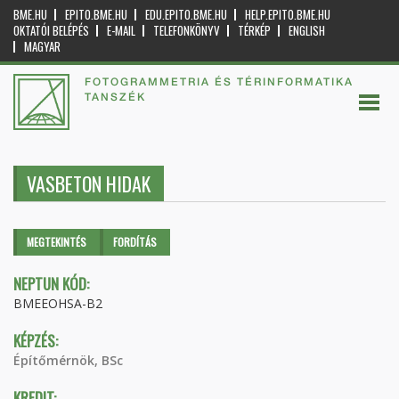
BME.HU
EPITO.BME.HU
EDU.EPITO.BME.HU
HELP.EPITO.BME.HU
OKTATÓI BELÉPÉS
E-MAIL
TELEFONKÖNYV
TÉRKÉP
ENGLISH
MAGYAR
FOTOGRAMMETRIA ÉS TÉRINFORMATIKA
TANSZÉK
VASBETON HIDAK
Elsődleges fülek
MEGTEKINTÉS
(AKTÍV
FORDÍTÁS
FÜL)
NEPTUN KÓD:
BMEEOHSA-B2
KÉPZÉS:
Építőmérnök, BSc
KREDIT: