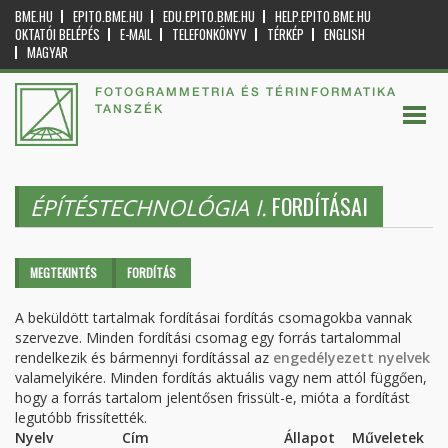
BME.HU
EPITO.BME.HU
EDU.EPITO.BME.HU
HELP.EPITO.BME.HU
OKTATÓI BELÉPÉS
E-MAIL
TELEFONKÖNYV
TÉRKÉP
ENGLISH
MAGYAR
FOTOGRAMMETRIA ÉS TÉRINFORMATIKA
TANSZÉK
FORDÍTÁSAI
ÉPÍTÉSTECHNOLÓGIA I.
Elsődleges fülek
MEGTEKINTÉS
FORDÍTÁS
(AKTÍV
FÜL)
A beküldött tartalmak fordításai fordítás csomagokba vannak
szervezve. Minden fordítási csomag egy forrás tartalommal
rendelkezik és bármennyi fordítással az
engedélyezett nyelvek
valamelyikére. Minden fordítás aktuális vagy nem attól függően,
hogy a forrás tartalom jelentősen frissült-e, mióta a fordítást
legutóbb frissítették.
Nyelv
Cím
Állapot
Műveletek