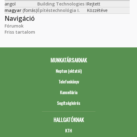
angol
Building Technologies I
Rejtett
magyar
(forrás)
Építéstechnológia I.
Közzétéve
Navigáció
Fórumok
Friss tartalom
MUNKATÁRSAKNAK
Neptun (oktatói)
Telefonkönyv
Kancellária
Segítségkérés
HALLGATÓKNAK
KTH