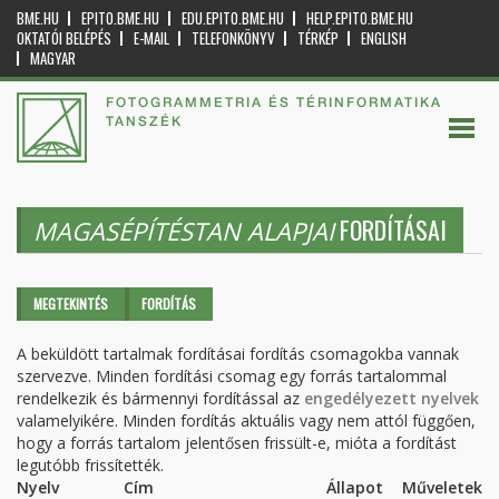
BME.HU
EPITO.BME.HU
EDU.EPITO.BME.HU
HELP.EPITO.BME.HU
OKTATÓI BELÉPÉS
E-MAIL
TELEFONKÖNYV
TÉRKÉP
ENGLISH
MAGYAR
FOTOGRAMMETRIA ÉS TÉRINFORMATIKA
TANSZÉK
FORDÍTÁSAI
MAGASÉPÍTÉSTAN ALAPJAI
Elsődleges fülek
MEGTEKINTÉS
FORDÍTÁS
(AKTÍV
FÜL)
A beküldött tartalmak fordításai fordítás csomagokba vannak
szervezve. Minden fordítási csomag egy forrás tartalommal
rendelkezik és bármennyi fordítással az
engedélyezett nyelvek
valamelyikére. Minden fordítás aktuális vagy nem attól függően,
hogy a forrás tartalom jelentősen frissült-e, mióta a fordítást
legutóbb frissítették.
Nyelv
Cím
Állapot
Műveletek