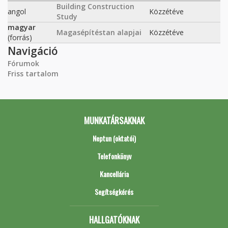
Building Construction
angol
Közzétéve
Study
magyar
Magasépítéstan alapjai
Közzétéve
(forrás)
Navigáció
Fórumok
Friss tartalom
MUNKATÁRSAKNAK
Neptun (oktatói)
Telefonkönyv
Kancellária
Segítségkérés
HALLGATÓKNAK