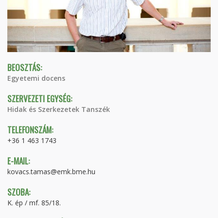
BEOSZTÁS:
Egyetemi docens
SZERVEZETI EGYSÉG:
Hidak és Szerkezetek Tanszék
TELEFONSZÁM:
+36 1 463 1743
E-MAIL:
kovacs.tamas@emk.bme.hu
SZOBA:
K. ép / mf. 85/18.