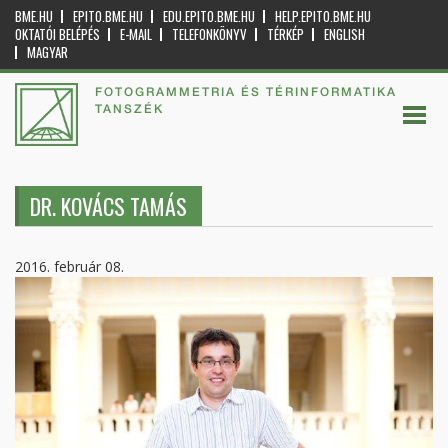
BME.HU
EPITO.BME.HU
EDU.EPITO.BME.HU
HELP.EPITO.BME.HU
OKTATÓI BELÉPÉS
E-MAIL
TELEFONKÖNYV
TÉRKÉP
ENGLISH
MAGYAR
FOTOGRAMMETRIA ÉS TÉRINFORMATIKA
TANSZÉK
DR. KOVÁCS TAMÁS
2016. február 08.