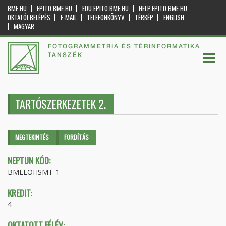
BME.HU
EPITO.BME.HU
EDU.EPITO.BME.HU
HELP.EPITO.BME.HU
OKTATÓI BELÉPÉS
E-MAIL
TELEFONKÖNYV
TÉRKÉP
ENGLISH
MAGYAR
FOTOGRAMMETRIA ÉS TÉRINFORMATIKA
TANSZÉK
TARTÓSZERKEZETEK 2.
Elsődleges fülek
MEGTEKINTÉS
(AKTÍV
FORDÍTÁS
FÜL)
NEPTUN KÓD:
BMEEOHSMT-1
KREDIT:
4
OKTATOTT FÉLÉV: