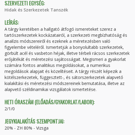
SZERVEZETI EGYSÉG:
Hidak és Szerkezetek Tanszék
LEÍRÁS:
A tárgy keretében a hallgató átfogó ismereteket szerez a
tartószerkezetek kockázatairól, a szerkezeti megbízhatóság és
analízis módszereiről és ezeknek a méretezésben való
figyelembe vételéről. Ismertetjük a bonyolultabb szerkezetek,
görbült acél és vasbeton héjak, illetve térbeli rácsos szerkezetek
erőjátékát és méretezési sajátosságait. Megismeri a gyakorlat
számára fontos analitikus megoldásokat, a numerikus
megoldások alapjait és közelítéseit. A tárgy részét képezik a
kötélszerkezetek, függesztett-, és sátorszerkezetek alapvető
kialakítási és méretezési módszereinek bemutatása, illetve az
alapvető széldinamikai vizsgálatok ismertetése.
HETI ÓRASZÁM (ELŐADÁS/GYAKORLAT/LABOR):
2/1/0
JEGYKIALAKÍTÁS SZEMPONTJAI:
20% - ZH 80% - Vizsga