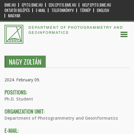
BME.HU
EPITO.BME.HU
EDU.EPITO.BME.HU
HELP.EPITO.BME.HU
OKTATÓI BELÉPÉS
E-MAIL
TELEFONKÖNYV
TÉRKÉP
ENGLISH
MAGYAR
DEPARTMENT OF PHOTOGRAMMETRY AND
GEOINFORMATICS
NAGY ZOLTÁN
2024. February 09.
POSITIONS:
Ph.D. Student
ORGANIZATION UNIT:
Department of Photogrammetry and Geoinformatics
E-MAIL: