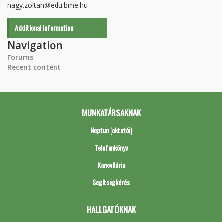
nagy.zoltan@edu.bme.hu
Additional information
Navigation
Forums
Recent content
MUNKATÁRSAKNAK
Neptun (oktatói)
Telefonkönyv
Kancellária
Segítségkérés
HALLGATÓKNAK