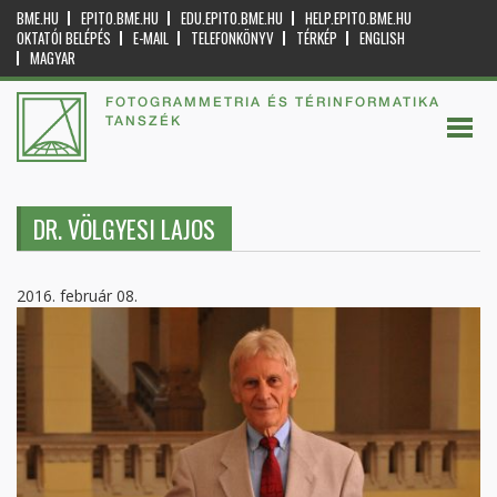
BME.HU
EPITO.BME.HU
EDU.EPITO.BME.HU
HELP.EPITO.BME.HU
OKTATÓI BELÉPÉS
E-MAIL
TELEFONKÖNYV
TÉRKÉP
ENGLISH
MAGYAR
FOTOGRAMMETRIA ÉS TÉRINFORMATIKA
TANSZÉK
DR. VÖLGYESI LAJOS
2016. február 08.