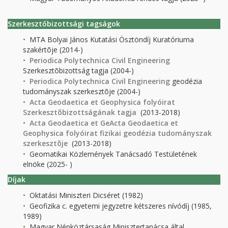
Szerkesztőbizottsági tagságok
MTA Bolyai János Kutatási Ösztöndíj Kuratóriuma
szakértõje (2014-)
Periodica Polytechnica Civil Engineering
Szerkesztõbizottság tagja (2004-)
Periodica Polytechnica Civil Engineering
geodézia
tudományszak szerkesztõje (2004-)
Acta Geodaetica et Geophysica folyóirat
Szerkesztõbizottságának tagja
(2013-2018)
Acta Geodaetica et Ge
Acta Geodaetica et
Geophysica folyóirat fizikai geodézia tudományszak
szerkesztõje
(2013-2018)
Geomatikai Közlemények Tanácsadó Testületének
elnöke (2025- )
Díjak
Oktatási Miniszteri Dicséret (1982)
Geofizika c. egyetemi jegyzetre kétszeres nívódíj (1985,
1989)
Magyar Népköztársaság Minisztertanácsa által