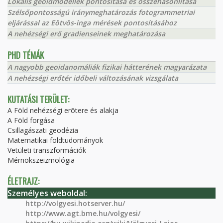
Lokális geoidmodellek pontosítása és összehasonlítása
Szélsőpontosságú iránymeghatározás fotogrammetriai
eljárással az Eötvös-inga mérések pontosításához
A nehézségi erő gradienseinek meghatározása
PHD TÉMÁK
A nagyobb geoidanomáliák fizikai hátterének magyarázata
A nehézségi erőtér időbeli változásának vizsgálata
KUTATÁSI TERÜLET:
A Föld nehézségi erõtere és alakja
A Föld forgása
Csillagászati geodézia
Matematikai földtudományok
Vetületi transzformációk
Mérnökszeizmológia
ÉLETRAJZ:
Személyes weboldal:
http://volgyesi.hotserver.hu/
http://www.agt.bme.hu/volgyesi/