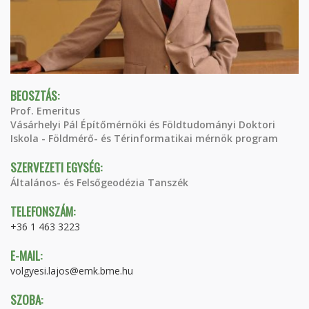
BEOSZTÁS:
Prof. Emeritus
Vásárhelyi Pál Építőmérnöki és Földtudományi Doktori
Iskola - Földmérő- és Térinformatikai mérnök program
SZERVEZETI EGYSÉG:
Általános- és Felsőgeodézia Tanszék
TELEFONSZÁM:
+36 1 463 3223
E-MAIL:
volgyesi.lajos@emk.bme.hu
SZOBA: