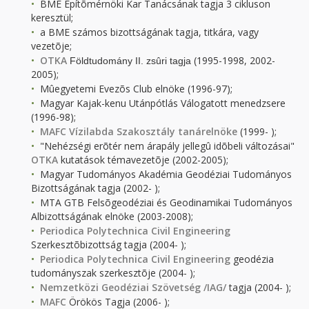
BME Építõmérnöki Kar Tanácsának tagja 3 cikluson
keresztül;
a BME számos bizottságának tagja, titkára, vagy
vezetõje;
OTKA
(1995-1998, 2002-
Földtudomány II. zsûri tagja
2005);
Mûegyetemi Evezõs Club elnöke (1996-97);
Magyar Kajak-kenu Utánpótlás Válogatott menedzsere
(1996-98);
MAFC Vízilabda Szakosztály tanárelnöke
(1999- );
"Nehézségi erõtér nem árapály jellegû idõbeli változásai"
OTKA
kutatások témavezetõje (2002-2005);
Magyar Tudományos Akadémia Geodéziai Tudományos
Bizottságának tagja (2002- );
MTA GTB Felsõgeodéziai és Geodinamikai Tudományos
Albizottságának elnöke (2003-2008);
Periodica Polytechnica Civil Engineering
Szerkesztõbizottság tagja (2004- );
Periodica Polytechnica Civil Engineering
geodézia
tudományszak szerkesztõje (2004- );
Nemzetközi Geodéziai Szövetség /IAG/
tagja (2004- );
MAFC
Örökös Tagja (2006- );