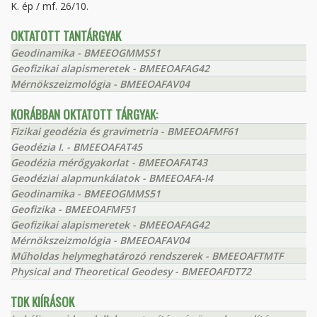
K. ép / mf. 26/10.
OKTATOTT TANTÁRGYAK
Geodinamika - BMEEOGMMS51
Geofizikai alapismeretek - BMEEOAFAG42
Mérnökszeizmológia - BMEEOAFAV04
KORÁBBAN OKTATOTT TÁRGYAK:
Fizikai geodézia és gravimetria - BMEEOAFMF61
Geodézia I. - BMEEOAFAT45
Geodézia mérőgyakorlat - BMEEOAFAT43
Geodéziai alapmunkálatok - BMEEOAFA-I4
Geodinamika - BMEEOGMMS51
Geofizika - BMEEOAFMF51
Geofizikai alapismeretek - BMEEOAFAG42
Mérnökszeizmológia - BMEEOAFAV04
Műholdas helymeghatározó rendszerek - BMEEOAFTMTF
Physical and Theoretical Geodesy - BMEEOAFDT72
TDK KIÍRÁSOK