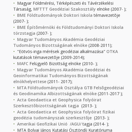
Magyar Földmérési, Térképészeti és Távérzékelési
Társaság,
MFTTT Geodéziai Szakosztály
elnöke (2007- );
BME Földtudományok Doktori Iskola
témavezetõje
(2007- );
BME
Építõmérnöki és Földtudományi Doktori Iskola
törzstagja
(2007- );
Magyar Tudományos Akadémia Geodéziai
Tudományos Bizottságának elnöke
(2008-2011);
"Eötvös-inga mérések geodéziai alkalmazása"
OTKA
kutatások témavezetõje (2009-2014);
MAFC
Felügyelõ Bizottság elnöke (2010- );
Magyar Tudományos Akadémia Geodéziai és
Geoinformatikai Tudományos Bizottságának
elnökhelyettese
(2011- 2017);
MTA Földtudományok Osztálya GTB Felsõgeodéziai
és Geodinamika Albizottságának elnöke
(2011-2017 );
Acta Geodaetica et Geophysica folyóirat
Szerkesztõbizottságának tagja
(2013- );
Acta Geodaetica et Geophysica folyóirat fizikai
geodézia tudományszak szerkesztõje
(2013- );
Amerikai Geofizikai Unió /AGU/
tagja (2014- );
MTA Bolyai János Kutatási Ösztöndíj Kuratóriuma