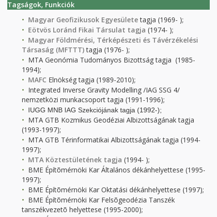
Tagságok, Funkciók
Magyar Geofizikusok Egyesülete
tagja (1969- );
Eötvös Loránd Fikai Társulat tagja
(1974- );
Magyar Földmérési, Térképészeti és Távérzékelési
Társaság (MFTTT)
tagja (1976- );
MTA Geonómia Tudományos Bizottság tagja (1985-
1994);
MAFC
Elnökség tagja (1989-2010);
Integrated Inverse Gravity Modelling /IAG SSG 4/
nemzetközi munkacsoport tagja (1991-1996);
IUGG MNB IAG Szekciójának tagja (1992-);
MTA GTB Kozmikus Geodéziai Albizottságának tagja
(1993-1997);
MTA GTB Térinformatikai Albizottságának tagja (1994-
1997);
MTA Köztestületének tagja
(1994- );
BME Építõmérnöki Kar Általános dékánhelyettese (1995-
1997);
BME Építõmérnöki Kar Oktatási dékánhelyettese (1997);
BME Építõmérnöki Kar Felsõgeodézia Tanszék
tanszékvezetõ helyettese (1995-2000);