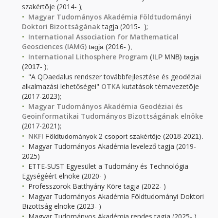
szakértõje (2014- );
Magyar Tudományos Akadémia Földtudományi
Doktori Bizottságának
tagja (2015- );
International Association for Mathematical
Geosciences (IAMG)
tagja (2016- );
International Lithosphere Program
(ILP MNB) tagja
(2017- );
"A QDaedalus rendszer továbbfejlesztése és geodéziai
alkalmazási lehetőségei"
OTKA
kutatások témavezetõje
(2017-2023);
Magyar Tudományos Akadémia Geodéziai és
Geoinformatikai Tudományos Bizottságának elnöke
(2017-2021);
NKFI
Földtudományok 2 csoport szakértője (2018-2021).
Magyar Tudományos Akadémia levelező tagja (2019-
2025)
ETTE-SUST Egyesület a Tudomány és Technológia
Egységéért elnöke (2020- )
Professzorok Batthyány Köre tagja (2022- )
Magyar Tudományos Akadémia Földtudományi Doktori
Bizottság elnöke (2023- )
Magyar Tudományos Akadémia rendes tagja (2025- )