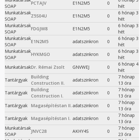
PCTAJV
E1N2M5
0
SOAP
hét
Munkatársak
6 hónap 3
Z5S04U
E1N2M5
0
SOAP
hét
Munkatársak
6 hónap 3
FDGJW8
E1N2M5
0
SOAP
hét
Munkatársak
6 hónap 3
E1N2M5
adatszinkron
0
SOAP
hét
Munkatársak
6 hónap 3
HYKMGO
adatszinkron
0
SOAP
hét
6 hónap 4
Munkatársak
Dr. Rémai Zsolt
GNVWEJ
0
hét
Building
7 hónap
Tantárgyak
adatszinkron
0
Construction II.
13 óra
Building
7 hónap
Tantárgyak
adatszinkron
0
Construction I.
13 óra
7 hónap
Tantárgyak
Magasépítéstan II.
adatszinkron
0
13 óra
7 hónap
Tantárgyak
Magasépítéstan I.
adatszinkron
0
13 óra
Munkatársak
7 hónap
JNVC28
AKHY4S
0
SOAP
23 óra