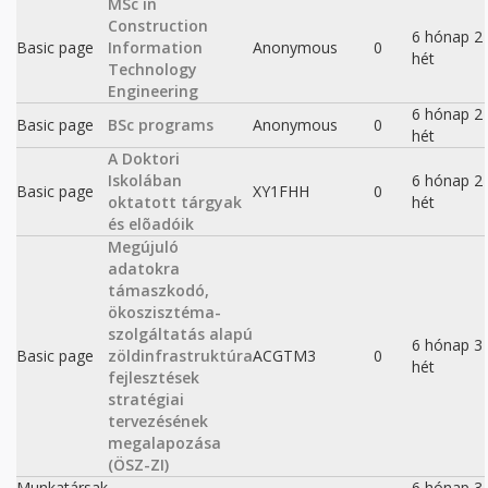
MSc in
Construction
6 hónap 2
Basic page
Information
Anonymous
0
hét
Technology
Engineering
6 hónap 2
Basic page
BSc programs
Anonymous
0
hét
A Doktori
Iskolában
6 hónap 2
Basic page
XY1FHH
0
oktatott tárgyak
hét
és elõadóik
Megújuló
adatokra
támaszkodó,
ökoszisztéma-
szolgáltatás alapú
6 hónap 3
Basic page
zöldinfrastruktúra
ACGTM3
0
hét
fejlesztések
stratégiai
tervezésének
megalapozása
(ÖSZ-ZI)
Munkatársak
6 hónap 3