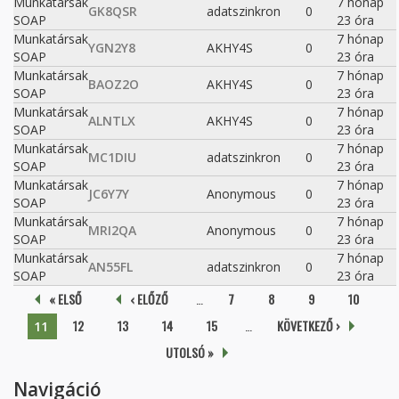
Munkatársak
7 hónap
GK8QSR
adatszinkron
0
SOAP
23 óra
Munkatársak
7 hónap
YGN2Y8
AKHY4S
0
SOAP
23 óra
Munkatársak
7 hónap
BAOZ2O
AKHY4S
0
SOAP
23 óra
Munkatársak
7 hónap
ALNTLX
AKHY4S
0
SOAP
23 óra
Munkatársak
7 hónap
MC1DIU
adatszinkron
0
SOAP
23 óra
Munkatársak
7 hónap
JC6Y7Y
Anonymous
0
SOAP
23 óra
Munkatársak
7 hónap
MRI2QA
Anonymous
0
SOAP
23 óra
Munkatársak
7 hónap
AN55FL
adatszinkron
0
SOAP
23 óra
Oldalak
« ELSŐ
‹ ELŐZŐ
…
7
8
9
10
12
13
14
15
…
KÖVETKEZŐ ›
11
UTOLSÓ »
Navigáció