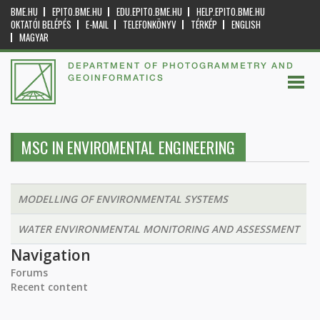
BME.HU
EPITO.BME.HU
EDU.EPITO.BME.HU
HELP.EPITO.BME.HU
OKTATÓI BELÉPÉS
E-MAIL
TELEFONKÖNYV
TÉRKÉP
ENGLISH
MAGYAR
DEPARTMENT OF PHOTOGRAMMETRY AND
GEOINFORMATICS
MSC IN ENVIROMENTAL ENGINEERING
MODELLING OF ENVIRONMENTAL SYSTEMS
WATER ENVIRONMENTAL MONITORING AND ASSESSMENT
Navigation
Forums
Recent content