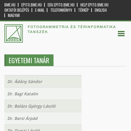
BME.HU
EPITO.BME.HU
EDU.EPITO.BME.HU
HELP.EPITO.BME.HU
OKTATÓI BELÉPÉS
E-MAIL
TELEFONKÖNYV
TÉRKÉP
ENGLISH
MAGYAR
FOTOGRAMMETRIA ÉS TÉRINFORMATIKA
TANSZÉK
EGYETEMI TANÁR
Dr. Ádány Sándor
Dr. Bagi Katalin
Dr. Balázs György László
Dr. Barsi Árpád
Dr. Dunai László