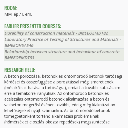
ROOM:
MM. ép / I. em.
EARLIER PRESENTED COURSES:
Durability of construction materials - BMEEOEMDT82
Laboratory Practice of Testing of Structures and Materials -
BMEEOHSAS46
Relationship between structure and behaviour of concrete -
BMEEOEMDT83
RESEARCH FIELD:
A beton porozitása, betonok és öntömörödő betonok tartósági
kérdései és összefüggése a porozitással még ismeretlenek
(mészkőliszt hatása a tartóságra), emiatt a további kutatásaim
erre a témakörre irányulnak. Az öntömörödő betonok és
acélszálas öntömörödő betonok alkalmazása a beton és
vasbeton megerősítésében további, eddig még kiaknázatlan
lehetőségeket nyújt számunkra. Az öntömörödő betonok
tömegbetonként történő alkalmazási problémainak
(hőmérséklet eloszlás okozta repedések) megszüntetése.