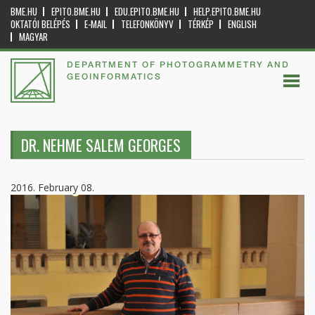
BME.HU
EPITO.BME.HU
EDU.EPITO.BME.HU
HELP.EPITO.BME.HU
OKTATÓI BELÉPÉS
E-MAIL
TELEFONKÖNYV
TÉRKÉP
ENGLISH
MAGYAR
DEPARTMENT OF PHOTOGRAMMETRY AND
GEOINFORMATICS
DR. NEHME SALEM GEORGES
2016. February 08.