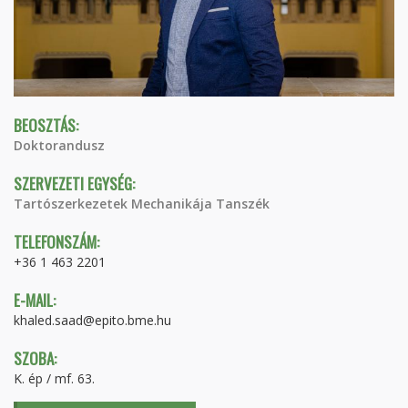
BEOSZTÁS:
Doktorandusz
SZERVEZETI EGYSÉG:
Tartószerkezetek Mechanikája Tanszék
TELEFONSZÁM:
+36 1 463 2201
E-MAIL:
khaled.saad@epito.bme.hu
SZOBA:
K. ép / mf. 63.