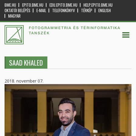
BME.HU
EPITO.BME.HU
EDU.EPITO.BME.HU
HELP.EPITO.BME.HU
OKTATÓI BELÉPÉS
E-MAIL
TELEFONKÖNYV
TÉRKÉP
ENGLISH
MAGYAR
FOTOGRAMMETRIA ÉS TÉRINFORMATIKA
TANSZÉK
SAAD KHALED
2018. november 07.