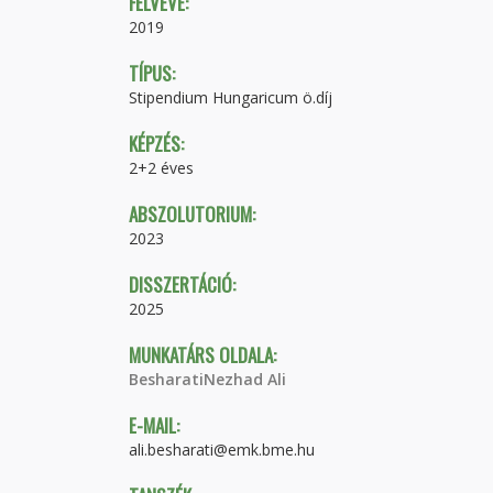
FELVÉVE:
2019
TÍPUS:
Stipendium Hungaricum ö.díj
KÉPZÉS:
2+2 éves
ABSZOLUTORIUM:
2023
DISSZERTÁCIÓ:
2025
MUNKATÁRS OLDALA:
BesharatiNezhad Ali
E-MAIL:
ali.besharati@emk.bme.hu