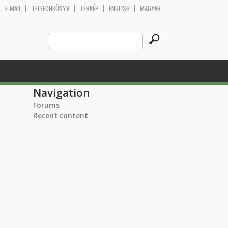
E-MAIL
TELEFONKÖNYV
TÉRKÉP
ENGLISH
MAGYAR
Search
Search form
this
site
Navigation
Forums
Recent content