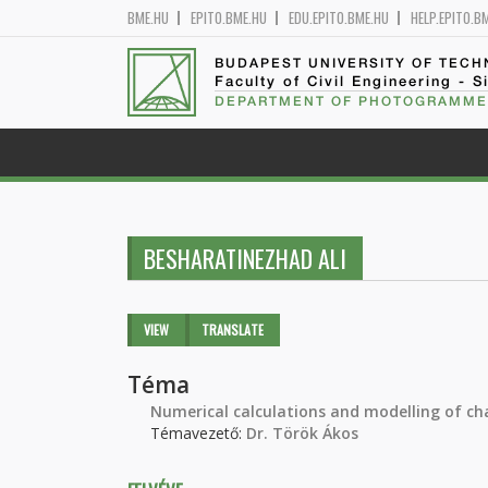
BME.HU
EPITO.BME.HU
EDU.EPITO.BME.HU
HELP.EPITO.B
BUDAPEST UNIVERSITY OF TEC
Faculty of Civil Engineering - S
DEPARTMENT OF PHOTOGRAMME
BESHARATINEZHAD ALI
Primary tabs
VIEW
(ACTIVE
TRANSLATE
TAB)
Téma
Numerical calculations and modelling of ch
Témavezető:
Dr. Török Ákos