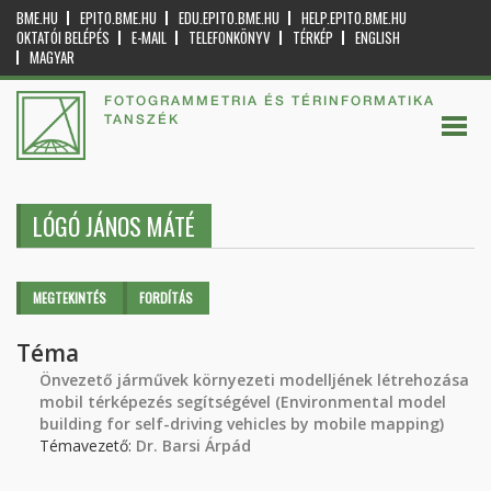
BME.HU
EPITO.BME.HU
EDU.EPITO.BME.HU
HELP.EPITO.BME.HU
OKTATÓI BELÉPÉS
E-MAIL
TELEFONKÖNYV
TÉRKÉP
ENGLISH
MAGYAR
FOTOGRAMMETRIA ÉS TÉRINFORMATIKA
TANSZÉK
LÓGÓ JÁNOS MÁTÉ
Elsődleges fülek
MEGTEKINTÉS
(AKTÍV
FORDÍTÁS
FÜL)
Téma
Önvezető járművek környezeti modelljének létrehozása
mobil térképezés segítségével (Environmental model
building for self-driving vehicles by mobile mapping)
Témavezető:
Dr. Barsi Árpád