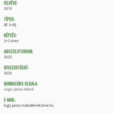
FELVÉVE:
2019
TÍPUS:
áll. ö.díj.
KÉPZÉS:
2+2 éves
ABSZOLUTORIUM:
2023
DISSZERTÁCIÓ:
2025
MUNKATÁRS OLDALA:
Lógó János Máté
E-MAIL:
logo.janos.mate@emk.bme.hu