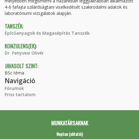
mélyebben megismerni a hazánkban leggyakrabban alkalmazott
4-6 fafajta szilárdságtani viselkedését szakirodalmi adatok és
laboratóriumi vizsgálatok alapján.
TANSZÉK:
Építőanyagok és Magasépítés Tanszék
KONZULENS(EK):
Dr. Fenyvesi Olivér
JAVASOLT SZINT:
BSc téma
Navigáció
Fórumok
Friss tartalom
MUNKATÁRSAKNAK
Neptun (oktatói)