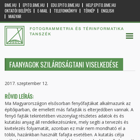
BME.HU
EPITO.BME.HU
EDU.EPITO.BME.HU
HELP.EPITO.BME.HU
OKTATÓI BELÉPÉS
E-MAIL
TELEFONKÖNYV
TÉRKÉP
ENGLISH
MAGYAR
FOTOGRAMMETRIA ÉS TÉRINFORMATIKA
TANSZÉK
FAANYAGOK SZILÁRDSÁGTANI VISELKEDÉSE
2017. szeptember 12.
RÖVID LEÍRÁS:
Ma Magyarországon elsősorban fenyőfajtákat alkalmazunk az
építőiparban, de emellett más fafajták is elterjedőben vannak. A
fenyő fajták tekintetében viszonylag részletes adatok és és
kutatási anyag áll rendelkezésünkre, mely segíti a tervezés és
kivitelezés folyamatát, azonban ez már nem mondható el a
többi, hazánkban használt fafajta esetében. A kutatás célja