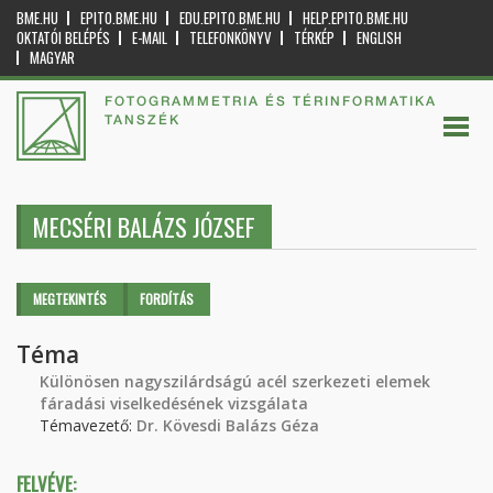
BME.HU
EPITO.BME.HU
EDU.EPITO.BME.HU
HELP.EPITO.BME.HU
OKTATÓI BELÉPÉS
E-MAIL
TELEFONKÖNYV
TÉRKÉP
ENGLISH
MAGYAR
FOTOGRAMMETRIA ÉS TÉRINFORMATIKA
TANSZÉK
MECSÉRI BALÁZS JÓZSEF
Elsődleges fülek
MEGTEKINTÉS
(AKTÍV
FORDÍTÁS
FÜL)
Téma
Különösen nagyszilárdságú acél szerkezeti elemek
fáradási viselkedésének vizsgálata
Témavezető:
Dr. Kövesdi Balázs Géza
FELVÉVE: