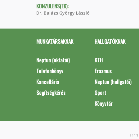
KONZULENS(EK):
Dr. Balázs György László
MUNKATÁRSAKNAK
HALLGATÓKNAK
Neptun (oktatói)
KTH
Telefonkönyv
Erasmus
Kancellária
Neptun (hallgatói)
Segítségkérés
Sport
Könyvtár
1111