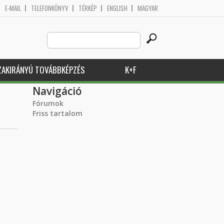
E-MAIL
TELEFONKÖNYV
TÉRKÉP
ENGLISH
MAGYAR
Search
Keresés űrlap
this
site
ZAKIRÁNYÚ TOVÁBBKÉPZÉS
K+F
Navigáció
Fórumok
Friss tartalom