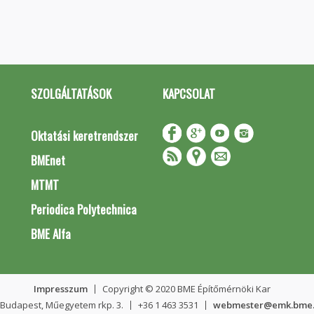
SZOLGÁLTATÁSOK
KAPCSOLAT
Oktatási keretrendszer
BMEnet
MTMT
Periodica Polytechnica
BME Alfa
Impresszum
Copyright © 2020 BME Építőmérnöki Kar
 Budapest, Műegyetem rkp. 3.
+36 1 463 3531
webmester@emk.bme