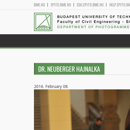
BME.HU
EPITO.BME.HU
EDU.EPITO.BME.HU
HELP.EPITO.B
BUDAPEST UNIVERSITY OF TEC
Faculty of Civil Engineering - S
DEPARTMENT OF PHOTOGRAMME
DR. NEUBERGER HAJNALKA
2016. February 08.