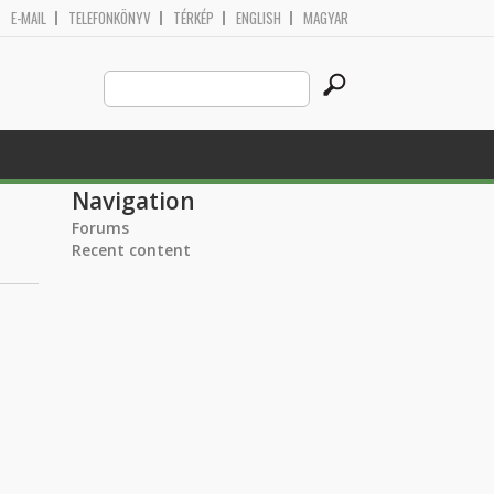
E-MAIL
TELEFONKÖNYV
TÉRKÉP
ENGLISH
MAGYAR
Search
Search form
this
site
Navigation
Forums
Recent content