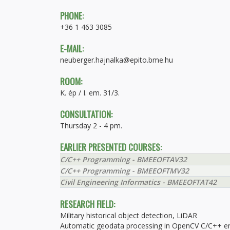
PHONE:
+36 1 463 3085
E-MAIL:
neuberger.hajnalka@epito.bme.hu
ROOM:
K. ép / I. em. 31/3.
CONSULTATION:
Thursday 2 - 4 pm.
EARLIER PRESENTED COURSES:
C/C++ Programming - BMEEOFTAV32
C/C++ Programming - BMEEOFTMV32
Civil Engineering Informatics - BMEEOFTAT42
RESEARCH FIELD:
Military historical object detection, LiDAR
Automatic geodata processing in OpenCV C/C++ e