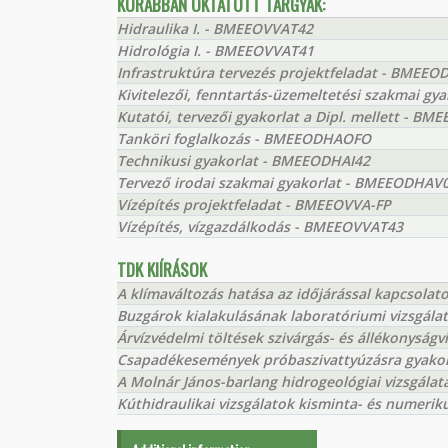
KORÁBBAN OKTATOTT TÁRGYAK:
Hidraulika I. - BMEEOVVAT42
Hidrológia I. - BMEEOVVAT41
Infrastruktúra tervezés projektfeladat - BMEEO
Kivitelezői, fenntartás-üzemeltetési szakmai g
Kutatói, tervezői gyakorlat a Dipl. mellett - 
Tanköri foglalkozás - BMEEODHAOFO
Technikusi gyakorlat - BMEEODHAI42
Tervező irodai szakmai gyakorlat - BMEEODHAV
Vízépítés projektfeladat - BMEEOVVA-FP
Vízépítés, vízgazdálkodás - BMEEOVVAT43
TDK KIÍRÁSOK
A klímaváltozás hatása az időjárással kapcsola
Buzgárok kialakulásának laboratóriumi vizsgála
Árvízvédelmi töltések szivárgás- és állékonyságv
Csapadékesemények próbaszivattyúzásra gyakor
A Molnár János-barlang hidrogeológiai vizsgálat
Kúthidraulikai vizsgálatok kisminta- és numerik