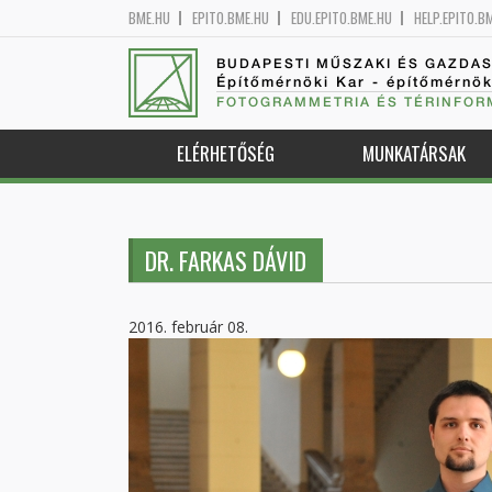
BME.HU
EPITO.BME.HU
EDU.EPITO.BME.HU
HELP.EPITO.B
BUDAPESTI MŰSZAKI ÉS GAZDA
Építőmérnöki Kar - építőmérnö
FOTOGRAMMETRIA ÉS TÉRINFOR
ELÉRHETŐSÉG
MUNKATÁRSAK
DR. FARKAS DÁVID
2016. február 08.