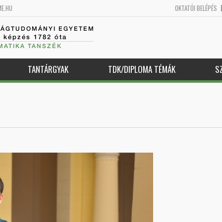
ME.HU
OKTATÓI BELÉPÉS
SÁGTUDOMÁNYI EGYETEM
k képzés 1782 óta
MATIKA TANSZÉK
TANTÁRGYAK
TDK/DIPLOMA TÉMÁK
S