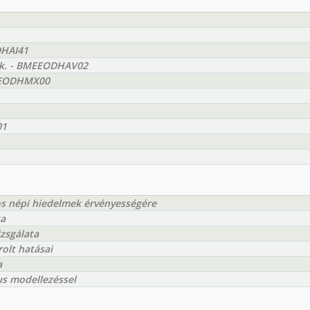
DHAI41
yak. - BMEEODHAV02
BMEEODHMX00
01
tos népi hiedelmek érvényességére
ta
izsgálata
olt hatásai
a
us modellezéssel