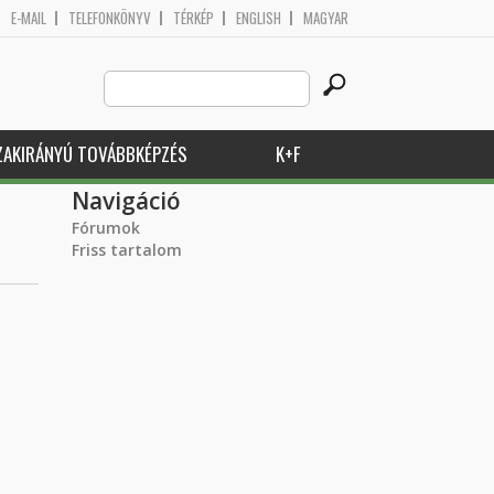
E-MAIL
TELEFONKÖNYV
TÉRKÉP
ENGLISH
MAGYAR
Search
Keresés űrlap
this
site
ZAKIRÁNYÚ TOVÁBBKÉPZÉS
K+F
Navigáció
Fórumok
Friss tartalom