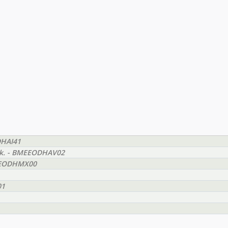
DHAI41
yak. - BMEEODHAV02
BMEEODHMX00
01