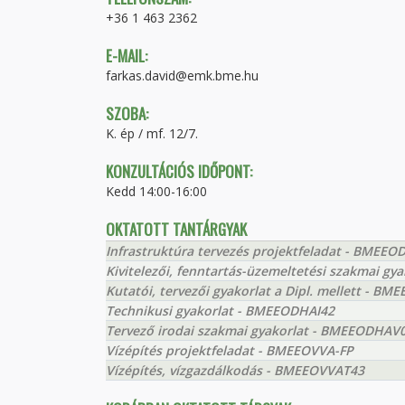
+36 1 463 2362
E-MAIL:
farkas.david@emk.bme.hu
SZOBA:
K. ép / mf. 12/7.
KONZULTÁCIÓS IDŐPONT:
Kedd 14:00-16:00
OKTATOTT TANTÁRGYAK
Infrastruktúra tervezés projektfeladat - BMEEO
Kivitelezői, fenntartás-üzemeltetési szakmai g
Kutatói, tervezői gyakorlat a Dipl. mellett - 
Technikusi gyakorlat - BMEEODHAI42
Tervező irodai szakmai gyakorlat - BMEEODHAV
Vízépítés projektfeladat - BMEEOVVA-FP
Vízépítés, vízgazdálkodás - BMEEOVVAT43