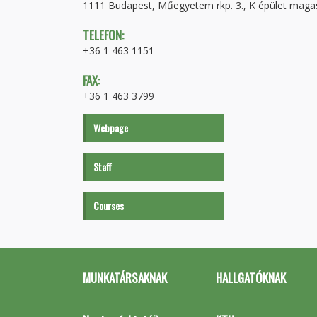
1111 Budapest, Műegyetem rkp. 3., K épület magas
TELEFON:
+36 1 463 1151
FAX:
+36 1 463 3799
Webpage
Staff
Courses
MUNKATÁRSAKNAK
HALLGATÓKNAK