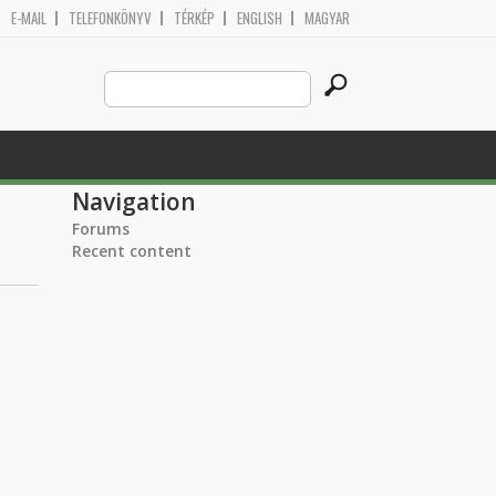
E-MAIL
TELEFONKÖNYV
TÉRKÉP
ENGLISH
MAGYAR
Search
Search form
this
site
Navigation
Forums
Recent content