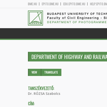
BME.HU
EPITO.BME.HU
EDU.EPITO.BME.HU
HELP.EPITO.B
BUDAPEST UNIVERSITY OF TEC
Faculty of Civil Engineering - S
DEPARTMENT OF PHOTOGRAMME
DEPARTMENT OF HIGHWAY AND RAILWA
Primary tabs
VIEW
(ACTIVE
TRANSLATE
TAB)
TANSZÉKVEZETŐ:
Dr. RÓZSA Szabolcs
CÍM: