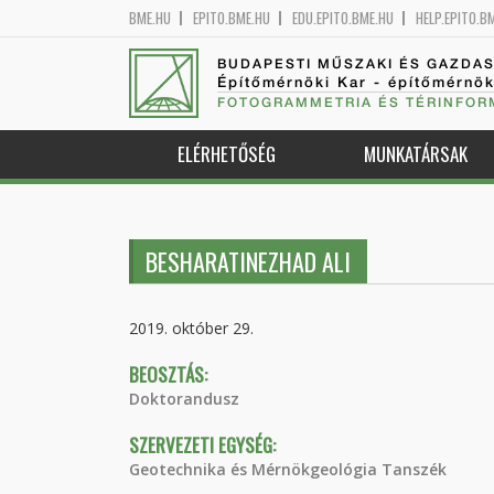
BME.HU
EPITO.BME.HU
EDU.EPITO.BME.HU
HELP.EPITO.B
BUDAPESTI MŰSZAKI ÉS GAZDA
Építőmérnöki Kar - építőmérnö
FOTOGRAMMETRIA ÉS TÉRINFOR
ELÉRHETŐSÉG
MUNKATÁRSAK
BESHARATINEZHAD ALI
2019. október 29.
BEOSZTÁS:
Doktorandusz
SZERVEZETI EGYSÉG:
Geotechnika és Mérnökgeológia Tanszék