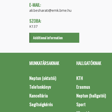
E-MAIL:
ali.besharati@emk.bme.hu
SZOBA:
K137
Additional information
MUNKATÁRSAKNAK
HALLGATÓKNAK
Neptun (oktatói)
KTH
Telefonkönyv
Erasmus
Kancellária
Neptun (hallgatói)
Segítségkérés
Sport