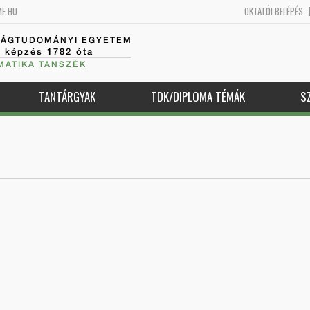
ME.HU
OKTATÓI BELÉPÉS
SÁGTUDOMÁNYI EGYETEM
k képzés 1782 óta
MATIKA TANSZÉK
TANTÁRGYAK
TDK/DIPLOMA TÉMÁK
S