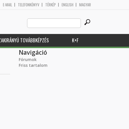
E-MAIL
TELEFONKÖNYV
TÉRKÉP
ENGLISH
MAGYAR
Search
Keresés űrlap
this
site
ZAKIRÁNYÚ TOVÁBBKÉPZÉS
K+F
Navigáció
Fórumok
Friss tartalom