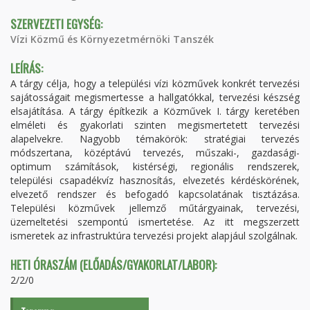
SZERVEZETI EGYSÉG:
Vízi Közmű és Környezetmérnöki Tanszék
LEÍRÁS:
A tárgy célja, hogy a települési vízi közművek konkrét tervezési
sajátosságait megismertesse a hallgatókkal, tervezési készség
elsajátítása. A tárgy építkezik a Közművek I. tárgy keretében
elméleti és gyakorlati szinten megismertetett tervezési
alapelvekre. Nagyobb témakörök: stratégiai tervezés
módszertana, középtávú tervezés, műszaki-, gazdasági-
optimum számítások, kistérségi, regionális rendszerek,
települési csapadékvíz hasznosítás, elvezetés kérdéskörének,
elvezető rendszer és befogadó kapcsolatának tisztázása.
Települési közművek jellemző műtárgyainak, tervezési,
üzemeltetési szempontú ismertetése. Az itt megszerzett
ismeretek az infrastruktúra tervezési projekt alapjául szolgálnak.
HETI ÓRASZÁM (ELŐADÁS/GYAKORLAT/LABOR):
2/2/0