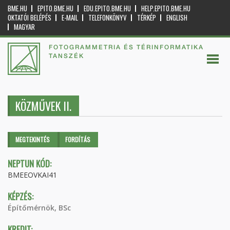
BME.HU
EPITO.BME.HU
EDU.EPITO.BME.HU
HELP.EPITO.BME.HU
OKTATÓI BELÉPÉS
E-MAIL
TELEFONKÖNYV
TÉRKÉP
ENGLISH
MAGYAR
FOTOGRAMMETRIA ÉS TÉRINFORMATIKA
TANSZÉK
KÖZMŰVEK II.
Elsődleges fülek
MEGTEKINTÉS
(AKTÍV
FORDÍTÁS
FÜL)
NEPTUN KÓD:
BMEEOVKAI41
KÉPZÉS:
Építőmérnök, BSc
KREDIT: